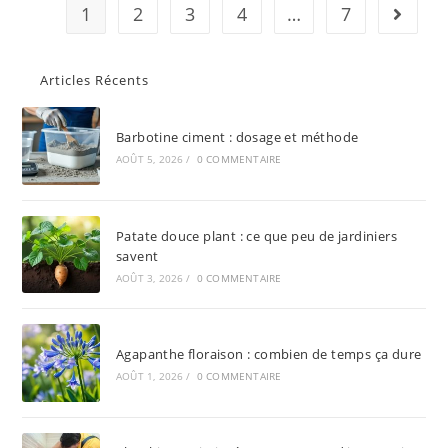
1
2
3
4
…
7
Articles Récents
Barbotine ciment : dosage et méthode
AOÛT 5, 2026
/
0 COMMENTAIRE
Patate douce plant : ce que peu de jardiniers
savent
AOÛT 3, 2026
/
0 COMMENTAIRE
Agapanthe floraison : combien de temps ça dure
AOÛT 1, 2026
/
0 COMMENTAIRE