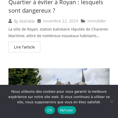
Quartier à éviter à Royan : lesquels
sont dangereux ?
novembre 22, 2024
Immobilier
By
Mathilde
La ville de Royan, station balnéaire réputée de Charente-
Maritime, attire de nombreux nouveaux habitants...
Lire l'article
Nous utilisons des cookies pour vous garantir la meilleure
expérience sur notre site web. Si vous continuez à utiliser ce
site, nous supposerons que vous en êtes satisfait.
OK
Refuser