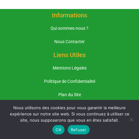
Informations
Qui sommes-nous ?
Nous Contacter
Liens Utiles
Mentions Légales
Politique de Confidentialité
Plan du Site
Pages Importantes
Nous utilisons des cookies pour vous garantir la meilleure
expérience sur notre site web. Si vous continuez à utiliser ce
site, nous supposerons que vous en êtes satisfait.
Les crottes de crapaud
OK
Refuser
Electromust.com : que se passe-t-il ?