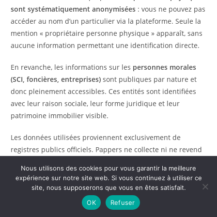
sont systématiquement anonymisées
: vous ne pouvez pas
accéder au nom d’un particulier via la plateforme. Seule la
mention « propriétaire personne physique » apparaît, sans
aucune information permettant une identification directe.
En revanche, les informations sur les
personnes morales
(SCI, foncières, entreprises)
sont publiques par nature et
donc pleinement accessibles. Ces entités sont identifiées
avec leur raison sociale, leur forme juridique et leur
patrimoine immobilier visible.
Les données utilisées proviennent exclusivement de
registres publics officiels. Pappers ne collecte ni ne revend
aucune donnée personnelle de ses utilisateurs. La
Nous utilisons des cookies pour vous garantir la meilleure
consultation reste anonyme et ne nécessite aucune
expérience sur notre site web. Si vous continuez à utiliser ce
création de compte.
site, nous supposerons que vous en êtes satisfait.
OK
Refuser
Cette transparence sur les choix éthiques de la plateforme