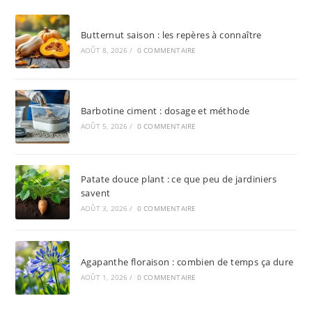
Butternut saison : les repères à connaître
AOÛT 8, 2026
/
0 COMMENTAIRE
Barbotine ciment : dosage et méthode
AOÛT 5, 2026
/
0 COMMENTAIRE
Patate douce plant : ce que peu de jardiniers
savent
AOÛT 3, 2026
/
0 COMMENTAIRE
Agapanthe floraison : combien de temps ça dure
AOÛT 1, 2026
/
0 COMMENTAIRE