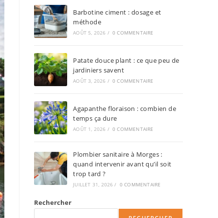
Barbotine ciment : dosage et
méthode
AOÛT 5, 2026
/
0 COMMENTAIRE
Patate douce plant : ce que peu de
jardiniers savent
AOÛT 3, 2026
/
0 COMMENTAIRE
Agapanthe floraison : combien de
temps ça dure
AOÛT 1, 2026
/
0 COMMENTAIRE
Plombier sanitaire à Morges :
quand intervenir avant qu’il soit
trop tard ?
JUILLET 31, 2026
/
0 COMMENTAIRE
Rechercher