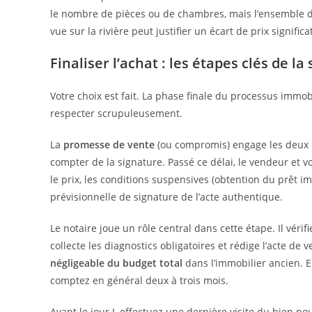
le nombre de pièces ou de chambres, mais l’ensemble du
vue sur la rivière peut justifier un écart de prix significa
Finaliser l’achat : les étapes clés de l
Votre choix est fait. La phase finale du processus immob
respecter scrupuleusement.
La
promesse de vente
(ou compromis) engage les deux pa
compter de la signature. Passé ce délai, le vendeur et 
le prix, les conditions suspensives (obtention du prêt im
prévisionnelle de signature de l’acte authentique.
Le notaire joue un rôle central dans cette étape. Il vérif
collecte les diagnostics obligatoires et rédige l’acte de 
négligeable du budget total
dans l’immobilier ancien. E
comptez en général deux à trois mois.
Avant le jour J, effectuez une dernière visite du bien po