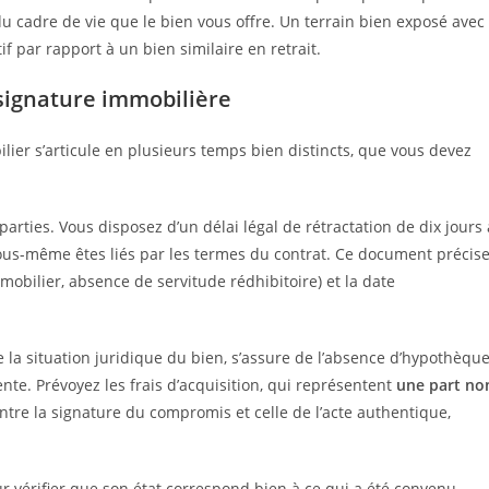
 cadre de vie que le bien vous offre. Un terrain bien exposé avec
tif par rapport à un bien similaire en retrait.
a signature immobilière
ilier s’articule en plusieurs temps bien distincts, que vous devez
rties. Vous disposez d’un délai légal de rétractation de dix jours 
vous-même êtes liés par les termes du contrat. Ce document précis
mobilier, absence de servitude rédhibitoire) et la date
ie la situation juridique du bien, s’assure de l’absence d’hypothèque
vente. Prévoyez les frais d’acquisition, qui représentent
une part no
ntre la signature du compromis et celle de l’acte authentique,
ur vérifier que son état correspond bien à ce qui a été convenu.