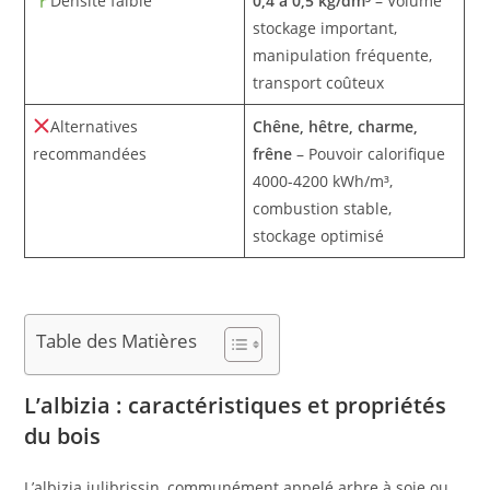
Densité faible
0,4 à 0,5 kg/dm³
– Volume
stockage important,
manipulation fréquente,
transport coûteux
Alternatives
Chêne, hêtre, charme,
recommandées
frêne
– Pouvoir calorifique
4000-4200 kWh/m³,
combustion stable,
stockage optimisé
Table des Matières
L’albizia : caractéristiques et propriétés
du bois
L’albizia julibrissin, communément appelé arbre à soie ou