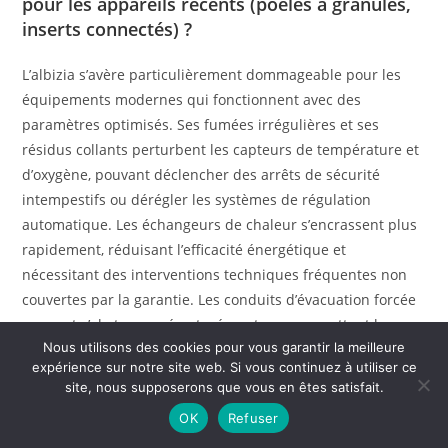
pour les appareils récents (poêles à granulés,
inserts connectés) ?
L’albizia s’avère particulièrement dommageable pour les
équipements modernes qui fonctionnent avec des
paramètres optimisés. Ses fumées irrégulières et ses
résidus collants perturbent les capteurs de température et
d’oxygène, pouvant déclencher des arrêts de sécurité
intempestifs ou dérégler les systèmes de régulation
automatique. Les échangeurs de chaleur s’encrassent plus
rapidement, réduisant l’efficacité énergétique et
nécessitant des interventions techniques fréquentes non
couvertes par la garantie. Les conduits d’évacuation forcée
peuvent s’obstruer prématurément, compromettant la
Nous utilisons des cookies pour vous garantir la meilleure
sécurité de fonctionnement. Ces équipements de nouvelle
expérience sur notre site web. Si vous continuez à utiliser ce
génération sont conçus pour des combustibles de qualité
site, nous supposerons que vous en êtes satisfait.
et ne tolèrent pas les approximations.
OK
Refuser
Peut-on améliorer les performances de