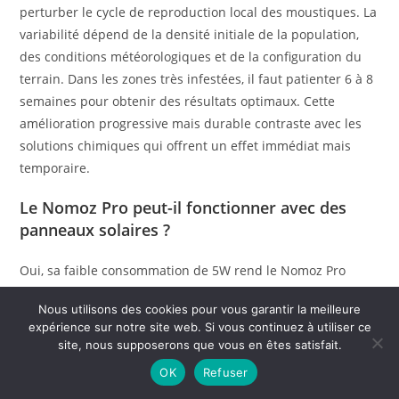
perturber le cycle de reproduction local des moustiques. La
variabilité dépend de la densité initiale de la population,
des conditions météorologiques et de la configuration du
terrain. Dans les zones très infestées, il faut patienter 6 à 8
semaines pour obtenir des résultats optimaux. Cette
amélioration progressive mais durable contraste avec les
solutions chimiques qui offrent un effet immédiat mais
temporaire.
Le Nomoz Pro peut-il fonctionner avec des
panneaux solaires ?
Oui, sa faible consommation de 5W rend le Nomoz Pro
parfaitement compatible avec une alimentation solaire. Le
Nous utilisons des cookies pour vous garantir la meilleure
kit solaire recommandé comprend un panneau de 20W
expérience sur notre site web. Si vous continuez à utiliser ce
minimum, une batterie 12V 7Ah et un régulateur de charge,
site, nous supposerons que vous en êtes satisfait.
offrant une autonomie de 3 à 4 jours sans soleil.
OK
Refuser
L’installation reste simple grâce à l’adaptateur 12V fourni.