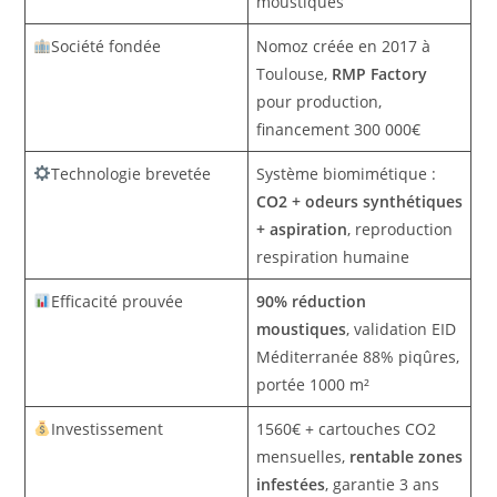
moustiques
Société fondée
Nomoz créée en 2017 à
Toulouse,
RMP Factory
pour production,
financement 300 000€
Technologie brevetée
Système biomimétique :
CO2 + odeurs synthétiques
+ aspiration
, reproduction
respiration humaine
Efficacité prouvée
90% réduction
moustiques
, validation EID
Méditerranée 88% piqûres,
portée 1000 m²
Investissement
1560€ + cartouches CO2
mensuelles,
rentable zones
infestées
, garantie 3 ans