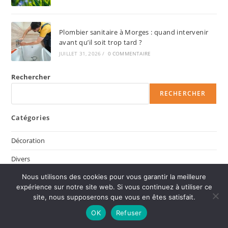
Plombier sanitaire à Morges : quand intervenir
avant qu’il soit trop tard ?
JUILLET 31, 2026
/
0 COMMENTAIRE
Rechercher
RECHERCHER
Catégories
Décoration
Divers
Nous utilisons des cookies pour vous garantir la meilleure
Fleurs et Plantes
expérience sur notre site web. Si vous continuez à utiliser ce
Gastronomie
site, nous supposerons que vous en êtes satisfait.
OK
Refuser
Immobilier