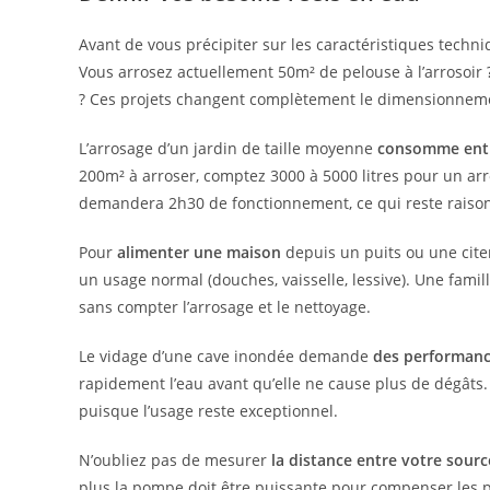
Avant de vous précipiter sur les caractéristiques techn
Vous arrosez actuellement 50m² de pelouse à l’arrosoir 
? Ces projets changent complètement le dimensionneme
L’arrosage d’un jardin de taille moyenne
consomme entre
200m² à arroser, comptez 3000 à 5000 litres pour un a
demandera 2h30 de fonctionnement, ce qui reste raiso
Pour
alimenter une maison
depuis un puits ou une citer
un usage normal (douches, vaisselle, lessive). Une fam
sans compter l’arrosage et le nettoyage.
Le vidage d’une cave inondée demande
des performanc
rapidement l’eau avant qu’elle ne cause plus de dégâts. 
puisque l’usage reste exceptionnel.
N’oubliez pas de mesurer
la distance entre votre sourc
plus la pompe doit être puissante pour compenser les 