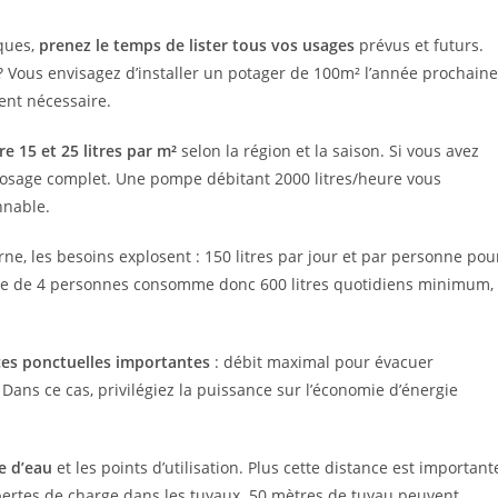
iques,
prenez le temps de lister tous vos usages
prévus et futurs.
? Vous envisagez d’installer un potager de 100m² l’année prochaine
nt nécessaire.
 15 et 25 litres par m²
selon la région et la saison. Si vous avez
rrosage complet. Une pompe débitant 2000 litres/heure vous
nnable.
ne, les besoins explosent : 150 litres par jour et par personne pou
ille de 4 personnes consomme donc 600 litres quotidiens minimum,
es ponctuelles importantes
: débit maximal pour évacuer
Dans ce cas, privilégiez la puissance sur l’économie d’énergie
e d’eau
et les points d’utilisation. Plus cette distance est important
pertes de charge dans les tuyaux. 50 mètres de tuyau peuvent