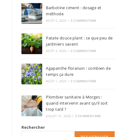
Barbotine ciment : dosage et
méthode
AOÛT 5, 2026
/
0 COMMENTAIRE
Patate douce plant : ce que peu de
jardiniers savent
AOÛT 3, 2026
/
0 COMMENTAIRE
Agapanthe floraison : combien de
temps ça dure
AOÛT 1, 2026
/
0 COMMENTAIRE
Plombier sanitaire à Morges :
quand intervenir avant qu’il soit
trop tard ?
JUILLET 31, 2026
/
0 COMMENTAIRE
Rechercher