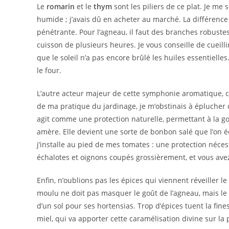
Le
romarin
et le
thym
sont les piliers de ce plat. Je me
humide ; j’avais dû en acheter au marché. La différence é
pénétrante. Pour l’agneau, il faut des branches robustes
cuisson de plusieurs heures. Je vous conseille de cueil
que le soleil n’a pas encore brûlé les huiles essentiell
le four.
L’autre acteur majeur de cette symphonie aromatique, c’
de ma pratique du jardinage, je m’obstinais à éplucher c
agit comme une protection naturelle, permettant à la go
amère. Elle devient une sorte de bonbon salé que l’on 
j’installe au pied de mes tomates : une protection néce
échalotes et oignons coupés grossièrement, et vous avez
Enfin, n’oublions pas les épices qui viennent réveiller l
moulu ne doit pas masquer le goût de l’agneau, mais le s
d’un sol pour ses hortensias. Trop d’épices tuent la fines
miel, qui va apporter cette caramélisation divine sur la