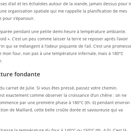
sses d’ail et les échalotes autour de la viande, jamais dessus pour 
 une organisation spatiale qui me rappelle la planification de mes
e pour s’épanouir.
 préparée pendant une petite demi-heure à température ambiante.
d ». C’est un peu comme laisser la terre se reposer après l’avoir
rin qui se mélangent à l’odeur piquante de l’ail. C’est une promess
e mon four, non pas à une température infernale, mais à 180°C
e.
xture fondante
du carnet de Julie. Si vous êtes pressé, passez votre chemin.
C’est exactement comme observer la croissance d’un chêne : on ne
t commence par une première phase à 180°C (th. 6) pendant environ
ction de Maillard, cette belle croûte dorée et savoureuse qui va
baisse la température du four à 140°C ou 150°C (th. 4-5). C’est là