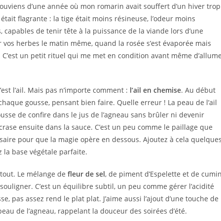
 souviens d’une année où mon romarin avait souffert d’un hiver trop
tait flagrante : la tige était moins résineuse, l’odeur moins
, capables de tenir tête à la puissance de la viande lors d’une
lir vos herbes le matin même, quand la rosée s’est évaporée mais
es. C’est un petit rituel qui me met en condition avant même d’allum
est l’ail. Mais pas n’importe comment :
l’ail en chemise
. Au début
haque gousse, pensant bien faire. Quelle erreur ! La peau de l’ail
usse de confire dans le jus de l’agneau sans brûler ni devenir
écrase ensuite dans la sauce. C’est un peu comme le paillage que
ssaire pour que la magie opère en dessous. Ajoutez à cela quelque
 la base végétale parfaite.
e tout. Le mélange de
fleur de sel
, de piment d’Espelette et de cumi
ouligner. C’est un équilibre subtil, un peu comme gérer l’acidité
se, pas assez rend le plat plat. J’aime aussi l’ajout d’une touche de
 peau de l’agneau, rappelant la douceur des soirées d’été.