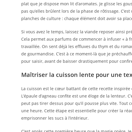
plat que je dispose mon lit d’aromates. Je glisse les gou
pas qu’elles brûlent lors de la phase de rôtissage. C’est
planches de culture : chaque élément doit avoir sa plac
Si vous avez le temps, laissez la viande reposer ainsi
Cela permet aux parfums de commencer à infuser « à froi
travaillée. On sent déjà les effluves du thym et du roma
de gourmandise. C’est à ce moment-là que je préchauff
pour saisir, avant de baisser drastiquement pour confir
Maîtriser la cuisson lente pour une te
La cuisson est le cœur battant de cette recette inspirée 
L’épaule d’agneau confite est une éloge de la lenteur. 
peut pas tirer dessus pour qu’il pousse plus vite. Tou
une heure. Cette étape est essentielle pour créer la réa
emprisonner les sucs à l’intérieur.
C’est après cette première heure que la magie opère. Je 