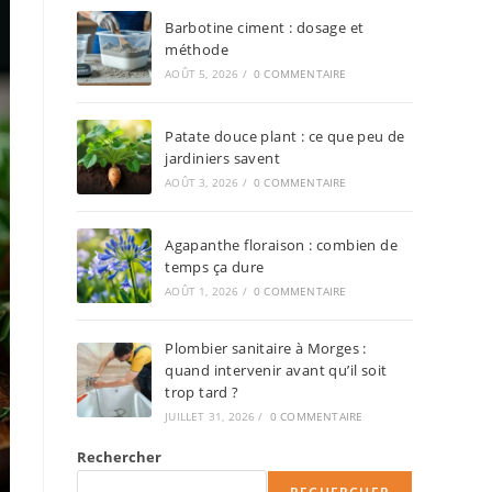
Barbotine ciment : dosage et
méthode
AOÛT 5, 2026
/
0 COMMENTAIRE
Patate douce plant : ce que peu de
jardiniers savent
AOÛT 3, 2026
/
0 COMMENTAIRE
Agapanthe floraison : combien de
temps ça dure
AOÛT 1, 2026
/
0 COMMENTAIRE
Plombier sanitaire à Morges :
quand intervenir avant qu’il soit
trop tard ?
JUILLET 31, 2026
/
0 COMMENTAIRE
Rechercher