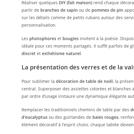
Réaliser quelques
DIY (fait maison)
rend chaque décorat
partir de
branches de sapin
ou de
pommes de pin
appor
sur les détails comme de petits rubans autour des serv
personnalisation.
Les
photophores
et
bougies
invitent à la poésie. Dispos
idéale pour ces moments partagés. Il suffit parfois de g
discret
et
esthétisme naturel
.
La présentation des verres et de la vai
Pour sublimer la
décoration de table de noël
, la prése
central. Superposer des assiettes colorées et blanches a
par ordre d’usage instaure une dynamique élégante aut
Remplacer les traditionnels chemins de table par des
d
d’eucalyptus
ou des guirlandes de
baies rouges
, renfo
élément décoratif à l’esprit choisi, chaque tablée devien