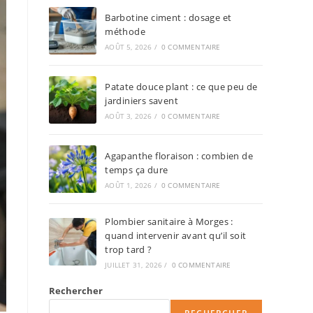
Barbotine ciment : dosage et
méthode
AOÛT 5, 2026
/
0 COMMENTAIRE
Patate douce plant : ce que peu de
jardiniers savent
AOÛT 3, 2026
/
0 COMMENTAIRE
Agapanthe floraison : combien de
temps ça dure
AOÛT 1, 2026
/
0 COMMENTAIRE
Plombier sanitaire à Morges :
quand intervenir avant qu’il soit
trop tard ?
JUILLET 31, 2026
/
0 COMMENTAIRE
Rechercher