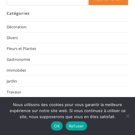
Catégories
Décoration
Divers
Fleurs et Plantes
Gastronomie
Immobilier
Jardin
Travaux
Nous utilisons des cookies pour vous garantir la meilleure
expérience sur notre site web. Si vous continuez à utiliser ce
site, nous supposerons que vous en êtes satisfait.
Informations
OK
Refuser