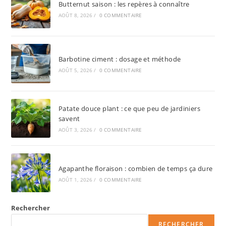
Butternut saison : les repères à connaître
AOÛT 8, 2026
/
0 COMMENTAIRE
Barbotine ciment : dosage et méthode
AOÛT 5, 2026
/
0 COMMENTAIRE
Patate douce plant : ce que peu de jardiniers
savent
AOÛT 3, 2026
/
0 COMMENTAIRE
Agapanthe floraison : combien de temps ça dure
AOÛT 1, 2026
/
0 COMMENTAIRE
Rechercher
RECHERCHER