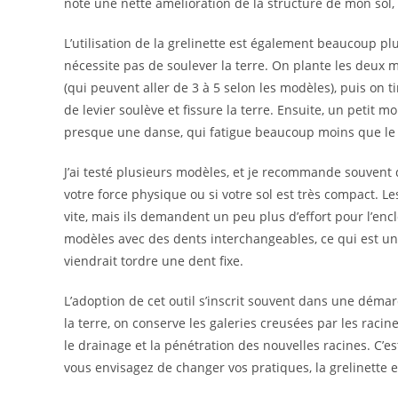
noté une nette amélioration de la structure de mon sol, 
L’utilisation de la grelinette est également beaucoup p
nécessite pas de soulever la terre. On plante les deux 
(qui peuvent aller de 3 à 5 selon les modèles), puis on 
de levier soulève et fissure la terre. Ensuite, un petit 
presque une danse, qui fatigue beaucoup moins que le
J’ai testé plusieurs modèles, et je recommande souvent
votre force physique ou si votre sol est très compact. L
vite, mais ils demandent un peu plus d’effort pour l’encl
modèles avec des dents interchangeables, ce qui est un
viendrait tordre une dent fixe.
L’adoption de cet outil s’inscrit souvent dans une démar
la terre, on conserve les galeries creusées par les racin
le drainage et la pénétration des nouvelles racines. C’e
vous envisagez de changer vos pratiques, la grelinette es