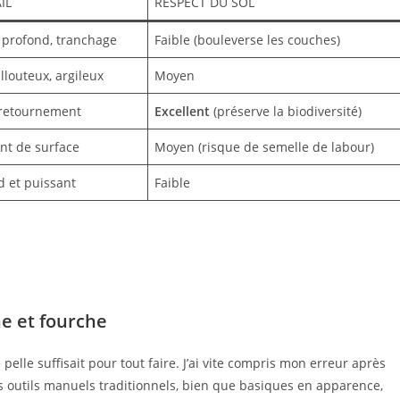
IL
RESPECT DU SOL
profond, tranchage
Faible (bouleverse les couches)
illouteux, argileux
Moyen
 retournement
Excellent
(préserve la biodiversité)
t de surface
Moyen (risque de semelle de labour)
d et puissant
Faible
he et fourche
elle suffisait pour tout faire. J’ai vite compris mon erreur après
s outils manuels traditionnels, bien que basiques en apparence,