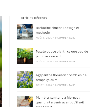
Articles Récents
Barbotine ciment : dosage et
méthode
AOÛT 5, 2026
/
0 COMMENTAIRE
Patate douce plant : ce que peu de
jardiniers savent
AOÛT 3, 2026
/
0 COMMENTAIRE
Agapanthe floraison : combien de
temps ça dure
AOÛT 1, 2026
/
0 COMMENTAIRE
Plombier sanitaire à Morges :
quand intervenir avant qu’il soit