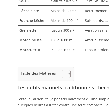
OUTIL
SURFACE IDÉALE
TYPE DE TRAVA
Bêche plate
Moins de 50 m²
Retournement 
Fourche-bêche
Moins de 100 m²
Sols lourds, ca
Grelinette
Jusqu’à 300 m²
Aération sans
Motobineuse
100 à 1000 m²
Ameublissemen
Motoculteur
Plus de 1000 m²
Labour profon
Table des Matières
Les outils manuels traditionnels : bêc
Lorsque j’ai débuté, je pensais naïvement qu’une simple p
quelques heures à lutter contre une terre compacte. Le