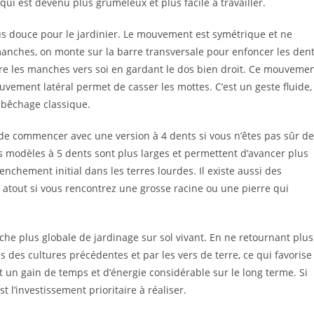
qui est devenu plus grumeleux et plus facile à travailler.
lus douce pour le jardinier. Le mouvement est symétrique et ne
manches, on monte sur la barre transversale pour enfoncer les den
tire les manches vers soi en gardant le dos bien droit. Ce mouveme
mouvement latéral permet de casser les mottes. C’est un geste fluide,
 bêchage classique.
 de commencer avec une version à 4 dents si vous n’êtes pas sûr de
es modèles à 5 dents sont plus larges et permettent d’avancer plus
enchement initial dans les terres lourdes. Il existe aussi des
 atout si vous rencontrez une grosse racine ou une pierre qui
che plus globale de jardinage sur sol vivant. En ne retournant plus
es des cultures précédentes et par les vers de terre, ce qui favorise
st un gain de temps et d’énergie considérable sur le long terme. Si
t l’investissement prioritaire à réaliser.