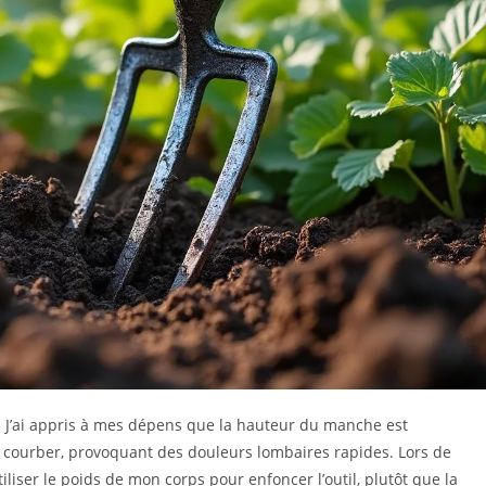
t. J’ai appris à mes dépens que la hauteur du manche est
 courber, provoquant des douleurs lombaires rapides. Lors de
 utiliser le poids de mon corps pour enfoncer l’outil, plutôt que la