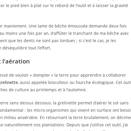
le pied bien à plat sur le rebord de l’outil et à laisser la gravité
e leur maniement. Une lame de bêche émoussée demande deux fois
 au moins une fois par an, d’affûter le tranchant de ma bêche avec
nt que les dents ne sont pas tordues ; si c’est le cas, je les
déséquilibre tout l’effort.
 l’aération
 cessé de vouloir « dompter » la terre pour apprendre à collaborer
grelinette
, aussi appelée bioculteur ou fourche écologique. Cet outi
es de culture au printemps et à l’automne.
erre sens dessus dessous, la grelinette permet d’aérer le sol sans
 fondamental : les micro-organismes qui vivent en surface ont beso
n milieu anaérobie. En retournant la terre brutalement, on décime
 naturellement nos plantations. Depuis que j’utilise cet outil, j’ai