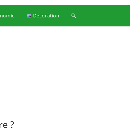
onomie
Décoration
re ?