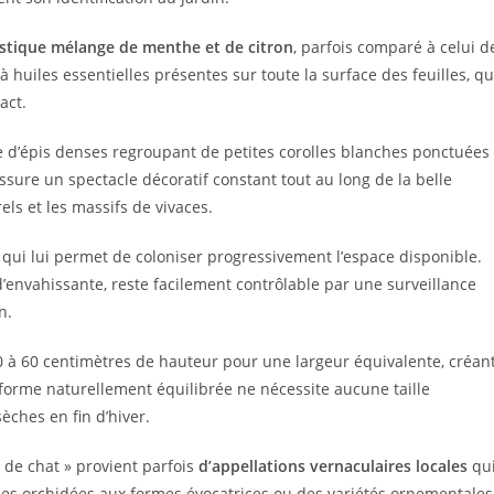
stique mélange de menthe et de citron
, parfois comparé à celui d
à huiles essentielles présentes sur toute la surface des feuilles, qu
act.
 d’épis denses regroupant de petites corolles blanches ponctuées
assure un spectacle décoratif constant tout au long de la belle
els et les massifs de vivaces.
qui lui permet de coloniser progressivement l’espace disponible.
d’envahissante, reste facilement contrôlable par une surveillance
n.
 à 60 centimètres de hauteur pour une largeur équivalente, créan
 forme naturellement équilibrée ne nécessite aucune taille
èches en fin d’hiver.
 de chat » provient parfois
d’appellations vernaculaires locales
qu
ines orchidées aux formes évocatrices ou des variétés ornementales