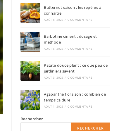
Butternut saison : les repères à
connaître
AOÛT 8, 2026
/
0 COMMENTAIRE
Barbotine ciment : dosage et
méthode
AOÛT 5, 2026
/
0 COMMENTAIRE
Patate douce plant : ce que peu de
jardiniers savent
AOÛT 3, 2026
/
0 COMMENTAIRE
Agapanthe floraison : combien de
temps ça dure
AOÛT 1, 2026
/
0 COMMENTAIRE
Rechercher
RECHERCHER