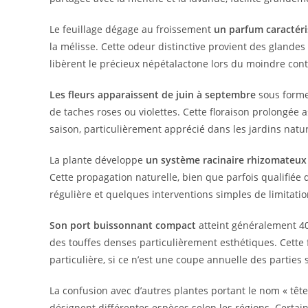
Le feuillage dégage au froissement
un parfum caractéri
la mélisse. Cette odeur distinctive provient des glandes 
libèrent le précieux népétalactone lors du moindre cont
Les fleurs apparaissent de juin à septembre
sous forme
de taches roses ou violettes. Cette floraison prolongée 
saison, particulièrement apprécié dans les jardins natur
La plante développe
un système racinaire rhizomateux
Cette propagation naturelle, bien que parfois qualifiée 
régulière et quelques interventions simples de limitatio
Son port buissonnant compact
atteint généralement 40
des touffes denses particulièrement esthétiques. Cette
particulière, si ce n’est une coupe annuelle des parties s
La confusion avec d’autres plantes portant le nom « tête
désignent différentes espèces selon les régions. Certa