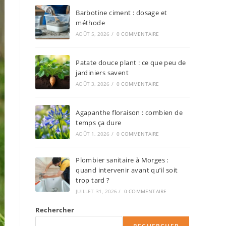
Barbotine ciment : dosage et
méthode
AOÛT 5, 2026
/
0 COMMENTAIRE
Patate douce plant : ce que peu de
jardiniers savent
AOÛT 3, 2026
/
0 COMMENTAIRE
Agapanthe floraison : combien de
temps ça dure
AOÛT 1, 2026
/
0 COMMENTAIRE
Plombier sanitaire à Morges :
quand intervenir avant qu’il soit
trop tard ?
JUILLET 31, 2026
/
0 COMMENTAIRE
Rechercher