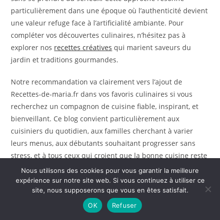
particulièrement dans une époque où l’authenticité devient
une valeur refuge face à l’artificialité ambiante. Pour
compléter vos découvertes culinaires, n’hésitez pas à
explorer nos
recettes créatives
qui marient saveurs du
jardin et traditions gourmandes.
Notre recommandation va clairement vers l’ajout de
Recettes-de-maria.fr dans vos favoris culinaires si vous
recherchez un compagnon de cuisine fiable, inspirant, et
bienveillant. Ce blog convient particulièrement aux
cuisiniers du quotidien, aux familles cherchant à varier
leurs menus, aux débutants souhaitant progresser sans
stress, et à tous ceux qui croient que la bonne cuisine reste
accessible sans matériel sophistiqué ni ingrédients
Nous utilisons des cookies pour vous garantir la meilleure
onéreux.
expérience sur notre site web. Si vous continuez à utiliser ce
site, nous supposerons que vous en êtes satisfait.
Recettes-de-maria.fr s’impose comme un blog culinaire de
OK
Refuser
qualité qui conjugue authenticité, pédagogie, et diversité