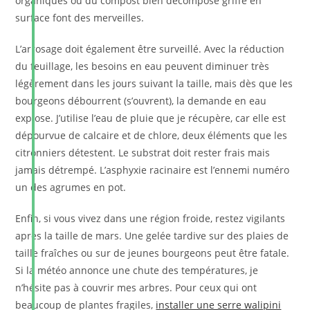
organiques ou du compost bien décomposé griffé en
surface font des merveilles.
L’arrosage doit également être surveillé. Avec la réduction
du feuillage, les besoins en eau peuvent diminuer très
légèrement dans les jours suivant la taille, mais dès que les
bourgeons débourrent (s’ouvrent), la demande en eau
explose. J’utilise l’eau de pluie que je récupère, car elle est
dépourvue de calcaire et de chlore, deux éléments que les
citronniers détestent. Le substrat doit rester frais mais
jamais détrempé. L’asphyxie racinaire est l’ennemi numéro
un des agrumes en pot.
Enfin, si vous vivez dans une région froide, restez vigilants
après la taille de mars. Une gelée tardive sur des plaies de
taille fraîches ou sur de jeunes bourgeons peut être fatale.
Si la météo annonce une chute des températures, je
n’hésite pas à couvrir mes arbres. Pour ceux qui ont
beaucoup de plantes fragiles,
installer une serre walipini