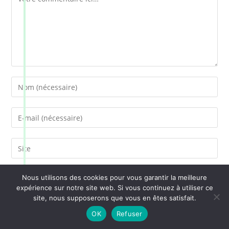
Nous utilisons des cookies pour vous garantir la meilleure
Enregistrer mon nom, mon e-mail et mon site dans le
expérience sur notre site web. Si vous continuez à utiliser ce
site, nous supposerons que vous en êtes satisfait.
navigateur pour mon prochain commentaire.
OK
Refuser