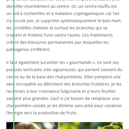
densifier énormément au centre. Or, un centre touffu est
un nid à cochenilles et à maladies cryptogamiques car l’air
n’y circule pas. Je supprime systématiquement le bois mort,
les brindilles chétives et surtout les branches qui se
croisent et frottent l’une contre l’autre. Ces frottements
créent des blessures permanentes par lesquelles les
pathogènes s’infiltrent.
Il faut également surveiller les « gourmands ». Ce sont ces
pousses verticales, très vigoureuses, qui partent souvent du
centre ou de la base des charpentières. Elles pompent une
sève incroyable au détriment des branches fruitières. Je les
reconnais à leur croissance fulgurante et à leurs feuilles
souvent plus grandes. Sauf si j’ai besoin de remplacer une
charpentière cassée, je les élimine sans pitié pour canaliser
l’énergie vers la production de fruits.