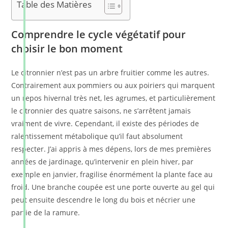
Table des Matières
Comprendre le cycle végétatif pour
choisir le bon moment
Le citronnier n’est pas un arbre fruitier comme les autres.
Contrairement aux pommiers ou aux poiriers qui marquent
un repos hivernal très net, les agrumes, et particulièrement
le citronnier des quatre saisons, ne s’arrêtent jamais
vraiment de vivre. Cependant, il existe des périodes de
ralentissement métabolique qu’il faut absolument
respecter. J’ai appris à mes dépens, lors de mes premières
années de jardinage, qu’intervenir en plein hiver, par
exemple en janvier, fragilise énormément la plante face au
froid. Une branche coupée est une porte ouverte au gel qui
peut ensuite descendre le long du bois et nécrier une
partie de la ramure.