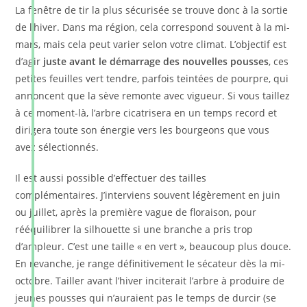
La fenêtre de tir la plus sécurisée se trouve donc à la sortie
de l’hiver. Dans ma région, cela correspond souvent à la mi-
mars, mais cela peut varier selon votre climat. L’objectif est
d’agir
juste avant le démarrage des nouvelles pousses
, ces
petites feuilles vert tendre, parfois teintées de pourpre, qui
annoncent que la sève remonte avec vigueur. Si vous taillez
à ce moment-là, l’arbre cicatrisera en un temps record et
dirigera toute son énergie vers les bourgeons que vous
avez sélectionnés.
Il est aussi possible d’effectuer des tailles
complémentaires. J’interviens souvent légèrement en juin
ou juillet, après la première vague de floraison, pour
rééquilibrer la silhouette si une branche a pris trop
d’ampleur. C’est une taille « en vert », beaucoup plus douce.
En revanche, je range définitivement le sécateur dès la mi-
octobre. Tailler avant l’hiver inciterait l’arbre à produire de
jeunes pousses qui n’auraient pas le temps de durcir (se