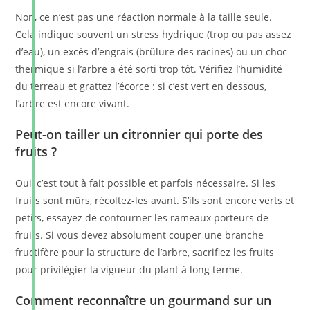
Non, ce n’est pas une réaction normale à la taille seule.
Cela indique souvent un stress hydrique (trop ou pas assez
d’eau), un excès d’engrais (brûlure des racines) ou un choc
thermique si l’arbre a été sorti trop tôt. Vérifiez l’humidité
du terreau et grattez l’écorce : si c’est vert en dessous,
l’arbre est encore vivant.
Peut-on tailler un citronnier qui porte des
fruits ?
Oui, c’est tout à fait possible et parfois nécessaire. Si les
fruits sont mûrs, récoltez-les avant. S’ils sont encore verts et
petits, essayez de contourner les rameaux porteurs de
fruits. Si vous devez absolument couper une branche
fructifère pour la structure de l’arbre, sacrifiez les fruits
pour privilégier la vigueur du plant à long terme.
Comment reconnaître un gourmand sur un