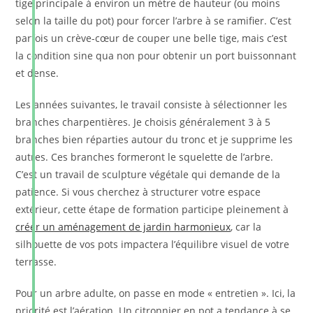
tige principale à environ un mètre de hauteur (ou moins
selon la taille du pot) pour forcer l’arbre à se ramifier. C’est
parfois un crève-cœur de couper une belle tige, mais c’est
la condition sine qua non pour obtenir un port buissonnant
et dense.
Les années suivantes, le travail consiste à sélectionner les
branches charpentières. Je choisis généralement 3 à 5
branches bien réparties autour du tronc et je supprime les
autres. Ces branches formeront le squelette de l’arbre.
C’est un travail de sculpture végétale qui demande de la
patience. Si vous cherchez à structurer votre espace
extérieur, cette étape de formation participe pleinement à
créer un aménagement de jardin harmonieux
, car la
silhouette de vos pots impactera l’équilibre visuel de votre
terrasse.
Pour un arbre adulte, on passe en mode « entretien ». Ici, la
priorité est l’aération. Un citronnier en pot a tendance à se