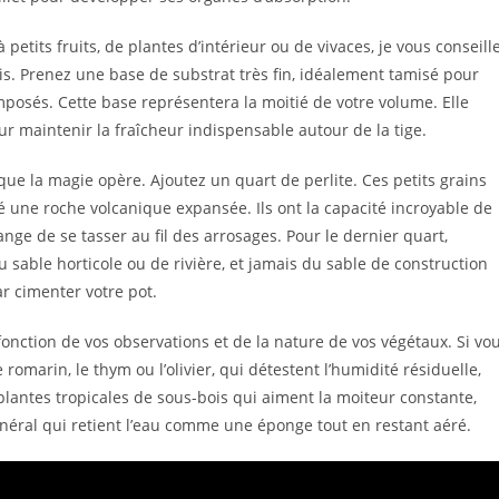
à petits fruits, de plantes d’intérieur ou de vivaces, je vous conseill
ois. Prenez une base de substrat très fin, idéalement tamisé pour
posés. Cette base représentera la moitié de votre volume. Elle
ur maintenir la fraîcheur indispensable autour de la tige.
i que la magie opère. Ajoutez un quart de perlite. Ces petits grains
é une roche volcanique expansée. Ils ont la capacité incroyable de
lange de se tasser au fil des arrosages. Pour le dernier quart,
du sable horticole ou de rivière, et jamais du sable de construction
par cimenter votre pot.
 fonction de vos observations et de la nature de vos végétaux. Si vo
marin, le thym ou l’olivier, qui détestent l’humidité résiduelle,
s plantes tropicales de sous-bois qui aiment la moiteur constante,
néral qui retient l’eau comme une éponge tout en restant aéré.