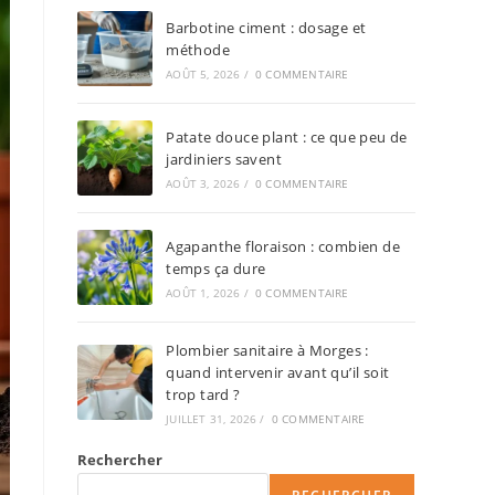
Barbotine ciment : dosage et
méthode
AOÛT 5, 2026
/
0 COMMENTAIRE
Patate douce plant : ce que peu de
jardiniers savent
AOÛT 3, 2026
/
0 COMMENTAIRE
Agapanthe floraison : combien de
temps ça dure
AOÛT 1, 2026
/
0 COMMENTAIRE
Plombier sanitaire à Morges :
quand intervenir avant qu’il soit
trop tard ?
JUILLET 31, 2026
/
0 COMMENTAIRE
Rechercher