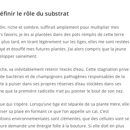
finir le rôle du substrat
din, riche et sombre, suffirait amplement pour multiplier mes
s favoris, je les ai plantées dans des pots remplis de cette terre
lus tard, en tirant légèrement sur les tiges, elles me sont restées
oyé et étouffé mes futures plantes. J’ai alors compris que la jeune
velopper sainement.
he, va inévitablement retenir l’excès d’eau. Cette stagnation prive
at de bactéries et de champignons pathogènes responsables de la
lante à puiser dans ses propres réserves d’eau stockées dans ses
 que la première radicelle n’ait pu pointer le bout de son nez.
e qui s’opère. Lorsqu’une tige est séparée de sa plante mère, elle
iser sa plaie en formant ce que l’on appelle un cal. C’est
onditions environnementales sont clémentes, que des cellules vont se
ture demande une énergie folle à la bouture. Si elle doit en plus