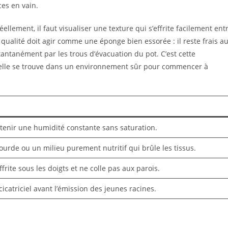
ces en vain.
llement, il faut visualiser une texture qui s’effrite facilement ent
qualité doit agir comme une éponge bien essorée : il reste frais a
stantanément par les trous d’évacuation du pot. C’est cette
u’elle se trouve dans un environnement sûr pour commencer à
ntenir une humidité constante sans saturation.
lourde ou un milieu purement nutritif qui brûle les tissus.
ffrite sous les doigts et ne colle pas aux parois.
 cicatriciel avant l’émission des jeunes racines.