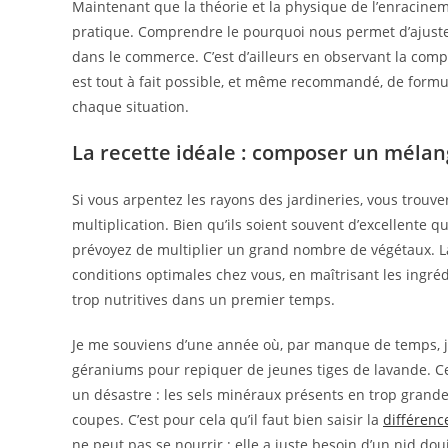
Maintenant que la théorie et la physique de l’enracinem
pratique. Comprendre le pourquoi nous permet d’ajust
dans le commerce. C’est d’ailleurs en observant la comp
est tout à fait possible, et même recommandé, de formu
chaque situation.
La recette idéale : composer un mélan
Si vous arpentez les rayons des jardineries, vous trou
multiplication. Bien qu’ils soient souvent d’excellente q
prévoyez de multiplier un grand nombre de végétaux. La
conditions optimales chez vous, en maîtrisant les ingréd
trop nutritives dans un premier temps.
Je me souviens d’une année où, par manque de temps, j’
géraniums pour repiquer de jeunes tiges de lavande. Ce s
un désastre : les sels minéraux présents en trop grande 
coupes. C’est pour cela qu’il faut bien saisir la
différenc
ne peut pas se nourrir ; elle a juste besoin d’un nid do