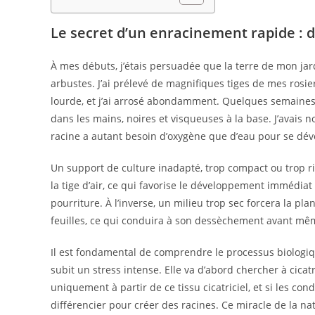
Le secret d’un enracinement rapide : dé
À mes débuts, j’étais persuadée que la terre de mon jar
arbustes. J’ai prélevé de magnifiques tiges de mes rosier
lourde, et j’ai arrosé abondamment. Quelques semaines p
dans les mains, noires et visqueuses à la base. J’avais n
racine a autant besoin d’oxygène que d’eau pour se dé
Un support de culture inadapté, trop compact ou trop ric
la tige d’air, ce qui favorise le développement immédi
pourriture. À l’inverse, un milieu trop sec forcera la p
feuilles, ce qui conduira à son dessèchement avant même
Il est fondamental de comprendre le processus biologiqu
subit un stress intense. Elle va d’abord chercher à cicatr
uniquement à partir de ce tissu cicatriciel, et si les c
différencier pour créer des racines. Ce miracle de la na