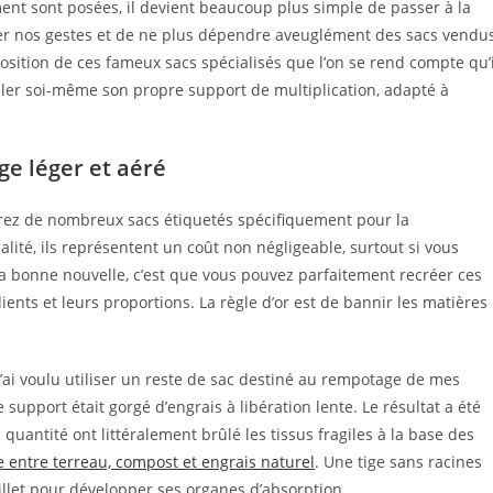
ent sont posées, il devient beaucoup plus simple de passer à la
er nos gestes et de ne plus dépendre aveuglément des sacs vendu
osition de ces fameux sacs spécialisés que l’on se rend compte qu’i
ler soi-même son propre support de multiplication, adapté à
ge léger et aéré
verez de nombreux sacs étiquetés spécifiquement pour la
ualité, ils représentent un coût non négligeable, surtout si vous
 bonne nouvelle, c’est que vous pouvez parfaitement recréer ces
ients et leurs proportions. La règle d’or est de bannir les matières
ai voulu utiliser un reste de sac destiné au rempotage de mes
upport était gorgé d’engrais à libération lente. Le résultat a été
quantité ont littéralement brûlé les tissus fragiles à la base des
e entre terreau, compost et engrais naturel
. Une tige sans racines
uillet pour développer ses organes d’absorption.