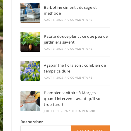
Barbotine ciment : dosage et
méthode
AOÛT 5, 2026
/
0 COMMENTAIRE
Patate douce plant : ce que peu de
jardiniers savent
AOÛT 3, 2026
/
0 COMMENTAIRE
Agapanthe floraison : combien de
temps ça dure
AOÛT 1, 2026
/
0 COMMENTAIRE
Plombier sanitaire à Morges :
quand intervenir avant qu’il soit
trop tard ?
JUILLET 31, 2026
/
0 COMMENTAIRE
Rechercher