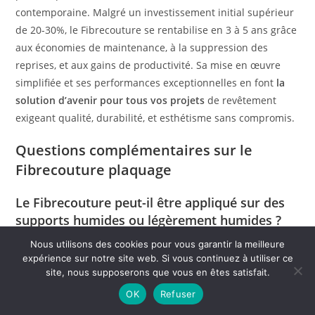
contemporaine. Malgré un investissement initial supérieur
de 20-30%, le Fibrecouture se rentabilise en 3 à 5 ans grâce
aux économies de maintenance, à la suppression des
reprises, et aux gains de productivité. Sa mise en œuvre
simplifiée et ses performances exceptionnelles en font
la
solution d’avenir pour tous vos projets
de revêtement
exigeant qualité, durabilité, et esthétisme sans compromis.
Questions complémentaires sur le
Fibrecouture plaquage
Le Fibrecouture peut-il être appliqué sur des
supports humides ou légèrement humides ?
Nous utilisons des cookies pour vous garantir la meilleure
Le Fibrecouture tolère une humidité résiduelle du support
expérience sur notre site web. Si vous continuez à utiliser ce
jusqu’à 6% de teneur en eau, contrairement aux systèmes
site, nous supposerons que vous en êtes satisfait.
traditionnels qui exigent un support parfaitement sec.
OK
Refuser
Cette propriété remarquable permet d’intervenir sur des