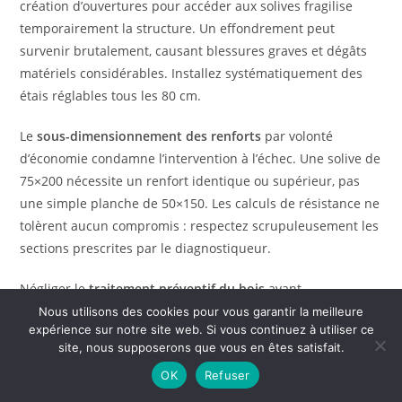
création d’ouvertures pour accéder aux solives fragilise
temporairement la structure. Un effondrement peut
survenir brutalement, causant blessures graves et dégâts
matériels considérables. Installez systématiquement des
étais réglables tous les 80 cm.
Le
sous-dimensionnement des renforts
par volonté
d’économie condamne l’intervention à l’échec. Une solive de
75×200 nécessite un renfort identique ou supérieur, pas
une simple planche de 50×150. Les calculs de résistance ne
tolèrent aucun compromis : respectez scrupuleusement les
sections prescrites par le diagnostiqueur.
Négliger le
traitement préventif du bois
avant
renforcement expose à une dégradation rapide. Appliquez
Nous utilisons des cookies pour vous garantir la meilleure
expérience sur notre site web. Si vous continuez à utiliser ce
systématiquement un produit insecticide-fongicide certifié
site, nous supposerons que vous en êtes satisfait.
CTB-P+ en deux couches généreuses. Laissez sécher 48
OK
Refuser
heures avant assemblage. Ce traitement de 5-8€/m²
prolonge la durée de vie de 30-40 ans.