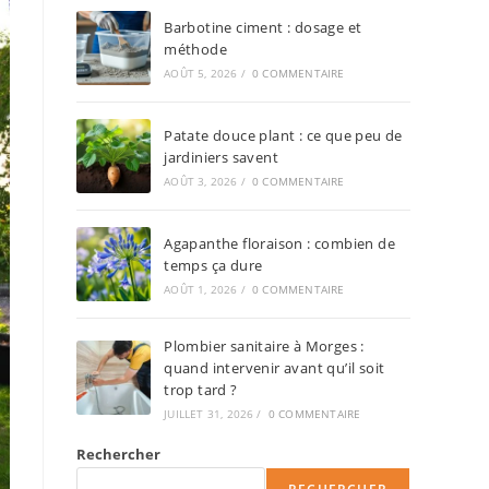
Barbotine ciment : dosage et
méthode
AOÛT 5, 2026
/
0 COMMENTAIRE
Patate douce plant : ce que peu de
jardiniers savent
AOÛT 3, 2026
/
0 COMMENTAIRE
Agapanthe floraison : combien de
temps ça dure
AOÛT 1, 2026
/
0 COMMENTAIRE
Plombier sanitaire à Morges :
quand intervenir avant qu’il soit
trop tard ?
JUILLET 31, 2026
/
0 COMMENTAIRE
Rechercher