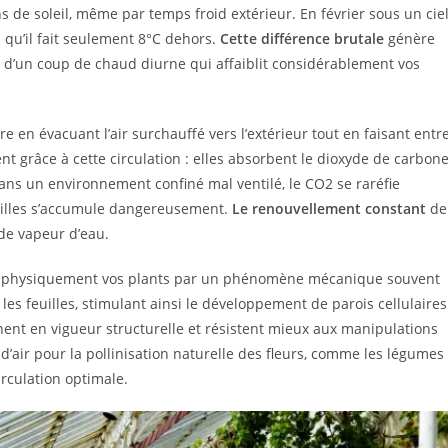
e soleil, même par temps froid extérieur. En février sous un cie
 qu’il fait seulement 8°C dehors.
Cette différence brutale
génère
d’un coup de chaud diurne qui affaiblit considérablement vos
e en évacuant l’air surchauffé vers l’extérieur tout en faisant entr
ment grâce à cette circulation : elles absorbent le dioxyde de carbon
Dans un environnement confiné mal ventilé, le CO2 se raréfie
euilles s’accumule dangereusement.
Le renouvellement constant
de
 de vapeur d’eau.
rce physiquement vos plants par un phénomène mécanique souvent
t les feuilles, stimulant ainsi le développement de parois cellulaires
nent en vigueur structurelle et résistent mieux aux manipulations
d’air pour la pollinisation naturelle des fleurs, comme les légumes
irculation optimale.