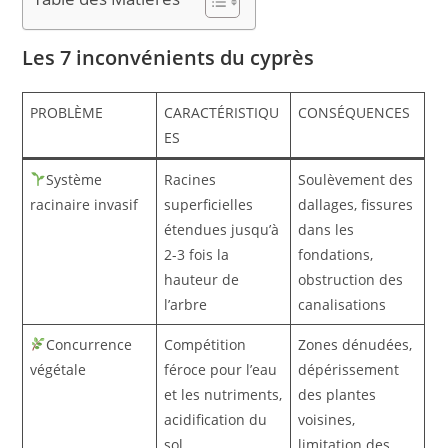
Les 7 inconvénients du cyprès
PROBLÈME
CARACTÉRISTIQU
CONSÉQUENCES
ES
Système
Racines
Soulèvement des
racinaire invasif
superficielles
dallages, fissures
étendues jusqu’à
dans les
2-3 fois la
fondations,
hauteur de
obstruction des
l’arbre
canalisations
Concurrence
Compétition
Zones dénudées,
végétale
féroce pour l’eau
dépérissement
et les nutriments,
des plantes
acidification du
voisines,
sol
limitation des