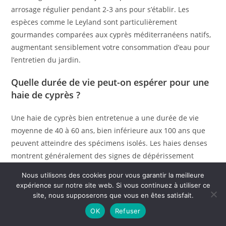
arrosage régulier pendant 2-3 ans pour s’établir. Les
espèces comme le Leyland sont particulièrement
gourmandes comparées aux cyprès méditerranéens natifs,
augmentant sensiblement votre consommation d’eau pour
l’entretien du jardin.
Quelle durée de vie peut-on espérer pour une
haie de cyprès ?
Une haie de cyprès bien entretenue a une durée de vie
moyenne de 40 à 60 ans, bien inférieure aux 100 ans que
peuvent atteindre des spécimens isolés. Les haies denses
montrent généralement des signes de dépérissement
après 25-30 ans : éclaircissement à la base, branches
Nous utilisons des cookies pour vous garantir la meilleure
mortes, sensibilité accrue aux maladies. Les variétés
expérience sur notre site web. Si vous continuez à utiliser ce
hybrides comme le Leyland vieillissent plus rapidement
site, nous supposerons que vous en êtes satisfait.
(30-40 ans) que les espèces pures comme le cyprès de
OK
Refuser
Provence. Les conditions défavorables (sol compact, espace