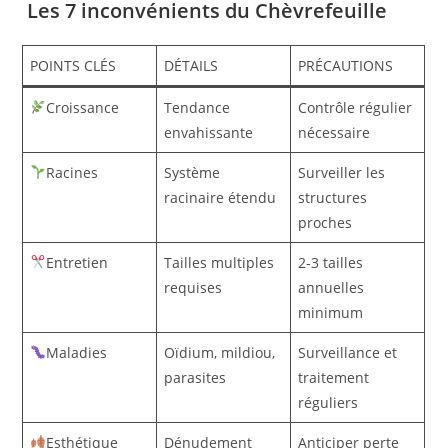
Les 7 inconvénients du Chèvrefeuille
POINTS CLÉS
DÉTAILS
PRÉCAUTIONS
Croissance
Tendance
Contrôle régulier
envahissante
nécessaire
Racines
Système
Surveiller les
racinaire étendu
structures
proches
Entretien
Tailles multiples
2-3 tailles
requises
annuelles
minimum
Maladies
Oïdium, mildiou,
Surveillance et
parasites
traitement
réguliers
Esthétique
Dénudement
Anticiper perte