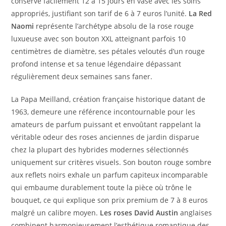
conserve facilement 12 à 15 jours en vase avec les soins
appropriés, justifiant son tarif de 6 à 7 euros l’unité.
La Red
Naomi
représente l’archétype absolu de la rose rouge
luxueuse avec son bouton XXL atteignant parfois 10
centimètres de diamètre, ses pétales veloutés d’un rouge
profond intense et sa tenue légendaire dépassant
régulièrement deux semaines sans faner.
La Papa Meilland, création française historique datant de
1963, demeure une référence incontournable pour les
amateurs de parfum puissant et envoûtant rappelant la
véritable odeur des roses anciennes de jardin disparue
chez la plupart des hybrides modernes sélectionnés
uniquement sur critères visuels. Son bouton rouge sombre
aux reflets noirs exhale un parfum capiteux incomparable
qui embaume durablement toute la pièce où trône le
bouquet, ce qui explique son prix premium de 7 à 8 euros
malgré un calibre moyen.
Les roses David Austin
anglaises
combinent harmonieusement l’esthétique romantique des