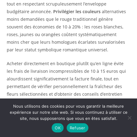
tout en respectant scrupuleusement l’enveloppe
budgétaire annoncée.
Privilégier les couleurs
alternatives
moins demandées que le rouge traditionnel génère
souvent des économies de 10 à 20% : les roses blanches,
roses, jaunes ou orangées coûtent systématiquement
moins cher que leurs homologues écarlates survalorisées
par leur statut symbolique romantique universel.
Acheter directement en boutique plutôt qu’en ligne évite
les frais de livraison incompressibles de 10 à 15 euros qui
alourdissent significativement la facture finale, tout en
permettant de vérifier personnellement la fraîcheur des
fleurs sélectionnées et d’obtenir des conseils d’entretien
adaptés prolongeant leur durée de vie. Commander
Nous utilisons des cookies pour vous garantir la meilleure
plusieurs jours voire semaines à l’avance sécurise des tarifs
expérience sur notre site web. Si vous continuez à utiliser ce
préférentiels avantageux proposés par de nombreux
site, nous supposerons que vous en êtes satisfait.
fleuristes désireux de planifier sereinement leurs
OK
Refuser
approvisionnements et garantir la disponibilité des variétés