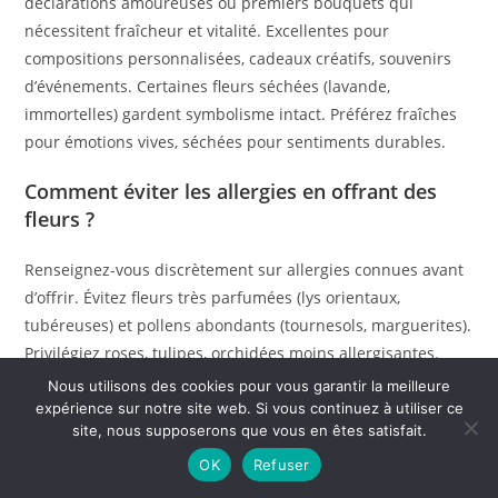
déclarations amoureuses ou premiers bouquets qui
nécessitent fraîcheur et vitalité. Excellentes pour
compositions personnalisées, cadeaux créatifs, souvenirs
d’événements. Certaines fleurs séchées (lavande,
immortelles) gardent symbolisme intact. Préférez fraîches
pour émotions vives, séchées pour sentiments durables.
Comment éviter les allergies en offrant des
fleurs ?
Renseignez-vous discrètement sur allergies connues avant
d’offrir. Évitez fleurs très parfumées (lys orientaux,
tubéreuses) et pollens abondants (tournesols, marguerites).
Privilégiez roses, tulipes, orchidées moins allergisantes.
Retirez étamines des lys pour éliminer pollen. Proposez
Nous utilisons des cookies pour vous garantir la meilleure
bouquets dans vases étanches limitant diffusion particules.
expérience sur notre site web. Si vous continuez à utiliser ce
site, nous supposerons que vous en êtes satisfait.
En cas d’allergie connue, optez pour plantes vertes ou
fleurs artificielles haut de gamme. Informez toujours sur
OK
Refuser
composition florale si allergie suspectée.