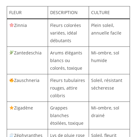
FLEUR
DESCRIPTION
CULTURE
Zinnia
Fleurs colorées
Plein soleil,
variées, idéal
annuelle facile
débutants
Zantedeschia
Arums élégants
Mi-ombre, sol
blancs ou
humide
colorés, toxique
Zauschneria
Fleurs tubulaires
Soleil, résistant
rouges, attire
sécheresse
colibris
Zigadène
Grappes
Mi-ombre, sol
blanches
drainé
étoilées, toxique
Zéphyranthes
Lys de pluie rose
Soleil, fleurit