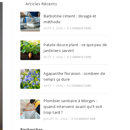
Articles Récents
Barbotine ciment : dosage et
méthode
AOÛT 5, 2026
/
0 COMMENTAIRE
Patate douce plant : ce que peu de
jardiniers savent
AOÛT 3, 2026
/
0 COMMENTAIRE
Agapanthe floraison : combien de
temps ça dure
AOÛT 1, 2026
/
0 COMMENTAIRE
Plombier sanitaire à Morges :
quand intervenir avant qu’il soit
trop tard ?
JUILLET 31, 2026
/
0 COMMENTAIRE
Rechercher