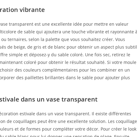
ration vibrante
 vase transparent est une excellente idée pour mettre en valeur
ticolore de sable qui ajoutera une touche vibrante et rayonnante 
 ou ternaires, selon la palette que vous souhaitez créer. Vous
 de beige, de gris et de blanc pour obtenir un aspect plus subtil
ffre simple et déposez-y du sable coloré. Une fois sec, retirez le
maintenant coloré pour obtenir le résultat souhaité. Si votre moule
choisir des couleurs complémentaires pour les combiner en un
orporer des paillettes brillantes dans le sable pour ajouter plus
stivale dans un vase transparent
oration estivale dans un vase transparent. Il existe différentes
ation de coquillages peut être une excellente solution. Les coquillag
 couleurs et de formes pour compléter votre décor. Pour créer le look
u sable blanc pour lui donner une sensation de plage. Ensuite,