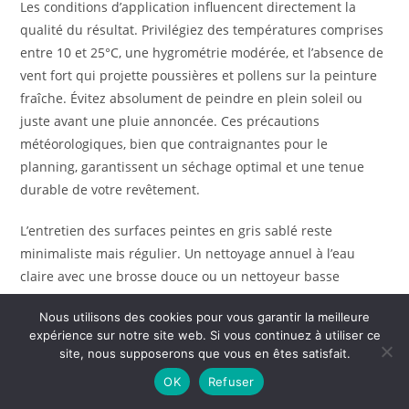
Les conditions d’application influencent directement la
qualité du résultat. Privilégiez des températures comprises
entre 10 et 25°C, une hygrométrie modérée, et l’absence de
vent fort qui projette poussières et pollens sur la peinture
fraîche. Évitez absolument de peindre en plein soleil ou
juste avant une pluie annoncée. Ces précautions
météorologiques, bien que contraignantes pour le
planning, garantissent un séchage optimal et une tenue
durable de votre revêtement.
L’entretien des surfaces peintes en gris sablé reste
minimaliste mais régulier. Un nettoyage annuel à l’eau
claire avec une brosse douce ou un nettoyeur basse
pression élimine les salissures superficielles et préserve
Nous utilisons des cookies pour vous garantir la meilleure
l’éclat de la teinte. Les gris sablés, par leur neutralité,
expérience sur notre site web. Si vous continuez à utiliser ce
masquent admirablement les petites salissures mais
site, nous supposerons que vous en êtes satisfait.
méritent néanmoins un entretien pour éviter
OK
Refuser
l’accumulation de mousses ou de traces verdâtres dans les