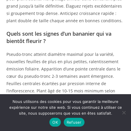
grand jusqu’à taille définitive. Élaguez rejets excédentaires
si groupement trop dense. Anticipez croissance rapide :
plant double de taille chaque année en bonnes conditions.
Quels sont les signes d’un bananier qui va
bientôt fleurir ?
Pseudo-tronc atteint diamètre maximal pour la variété,
nouvelles feuilles de plus en plus petites, ralentissement
émission foliaire. Apparition d’une pointe centrale dans le
cœur du pseudo-tronc 2-3 semaines avant émergence.
Feuilles centrales écartées par pression interne de
l’inflorescence. Plant âgé de 10-15 mois minimum selon
variété. Croissance quasi-arrêtée car énergie concentrée
Nous utilisons des cookies pour vous garantir la meilleure
sur reproduction. Surveillance quotidienne nécessaire pour
expérience sur notre site web. Si vous continuez à utiliser ce
observer émergence du régime entre les feuilles centrales.
site, nous supposerons que vous en êtes satisfait.
OK
Refuser
Comment multiplier rapidement un bananier