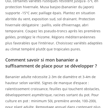
Oui, certaines variétés rustiques résistent jusqu’à -5°C en
protection hivernale. Musa basjoo (bananier du Japon)
supporte -15°C avec paillage épais. Plantez en situation
abritée du vent, exposition sud, sol drainant. Protection
hivernale obligatoire : paillis, voile d’hivernage, abri
temporaire. Coupez les pseudo-troncs après les premières
gelées, protégez le rhizome. Régions méditerranéennes
plus favorables que l’intérieur. Choisissez variétés adaptées
au climat tempéré plutôt que tropicales pures.
Comment savoir si mon bananier a
suffisamment de place pour se développer ?
Bananier adulte nécessite 2-3m de diamètre et 3-4m de
hauteur selon variété. Signes de manque d’espace :
ralentissement croissance, feuilles qui touchent obstacles,
développement asymétrique, racines sortant du pot. Pour
culture en pot : minimum 50L première année, 100-200L
pour plant adulte. Rempotage annuel dans contenant plus