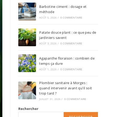
Barbotine ciment : dosage et
méthode
AOÛT 5, 2026
/
0 COMMENTAIRE
Patate douce plant : ce que peu de
jardiniers savent
AOÛT 3, 2026
/
0 COMMENTAIRE
Agapanthe floraison : combien de
temps ça dure
AOÛT 1, 2026
/
0 COMMENTAIRE
Plombier sanitaire à Morges :
quand intervenir avant qu’il soit
trop tard ?
JUILLET 31, 2026
/
0 COMMENTAIRE
Rechercher