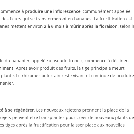
et commence à
produire une inflorescence
, communément appelée
 des fleurs qui se transformeront en bananes. La fructification est
ananes mettent environ
2 à 6 mois à mûrir après la floraison
, selon l
pale du bananier, appelée « pseudo-tronc », commence à décliner.
iniment
. Après avoir produit des fruits, la tige principale meurt
la plante. Le rhizome souterrain reste vivant et continue de produire
ananier.
té à se régénérer
. Les nouveaux rejetons prennent la place de la
s rejets peuvent être transplantés pour créer de nouveaux plants de
les tiges après la fructification pour laisser place aux nouvelles