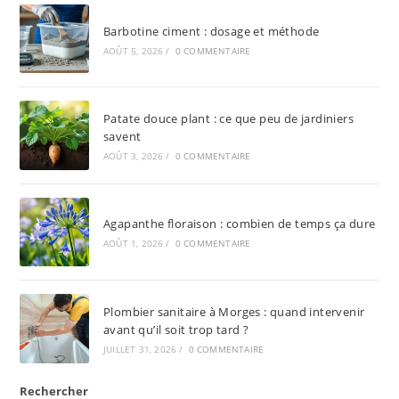
Barbotine ciment : dosage et méthode
AOÛT 5, 2026
/
0 COMMENTAIRE
Patate douce plant : ce que peu de jardiniers
savent
AOÛT 3, 2026
/
0 COMMENTAIRE
Agapanthe floraison : combien de temps ça dure
AOÛT 1, 2026
/
0 COMMENTAIRE
Plombier sanitaire à Morges : quand intervenir
avant qu’il soit trop tard ?
JUILLET 31, 2026
/
0 COMMENTAIRE
Rechercher