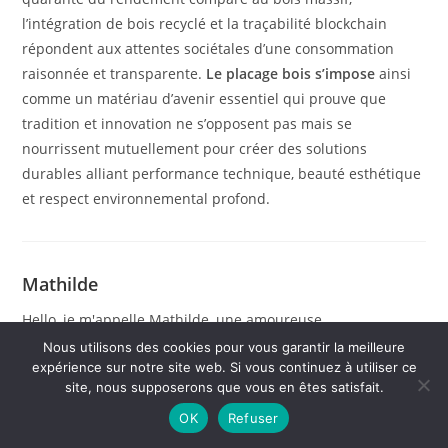
l’intégration de bois recyclé et la traçabilité blockchain
répondent aux attentes sociétales d’une consommation
raisonnée et transparente.
Le placage bois s’impose
ainsi
comme un matériau d’avenir essentiel qui prouve que
tradition et innovation ne s’opposent pas mais se
nourrissent mutuellement pour créer des solutions
durables alliant performance technique, beauté esthétique
et respect environnemental profond.
Mathilde
Hello, je m'appelle Mathilde, une amoureuse
inconditionnelle de la nature et du jardinage. Après des
Nous utilisons des cookies pour vous garantir la meilleure
expérience sur notre site web. Si vous continuez à utiliser ce
années à cultiver ma passion, j'ai décidé de la partager en
site, nous supposerons que vous en êtes satisfait.
écrivant pour Guide de Jardinage. Chaque article est le
OK
Refuser
reflet de mon amour pour le monde végétal, et j'espère
inspirer d'autres à plonger dans cet univers verdoyant.