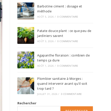
Barbotine ciment : dosage et
méthode
AOÛT 5, 2026
/
0 COMMENTAIRE
Patate douce plant : ce que peu de
jardiniers savent
AOÛT 3, 2026
/
0 COMMENTAIRE
Agapanthe floraison : combien de
temps ça dure
AOÛT 1, 2026
/
0 COMMENTAIRE
Plombier sanitaire à Morges :
quand intervenir avant qu’il soit
trop tard ?
JUILLET 31, 2026
/
0 COMMENTAIRE
Rechercher