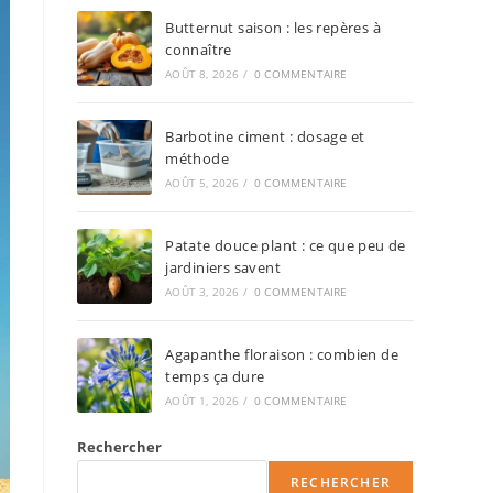
Butternut saison : les repères à
connaître
AOÛT 8, 2026
/
0 COMMENTAIRE
Barbotine ciment : dosage et
méthode
AOÛT 5, 2026
/
0 COMMENTAIRE
Patate douce plant : ce que peu de
jardiniers savent
AOÛT 3, 2026
/
0 COMMENTAIRE
Agapanthe floraison : combien de
temps ça dure
AOÛT 1, 2026
/
0 COMMENTAIRE
Rechercher
RECHERCHER