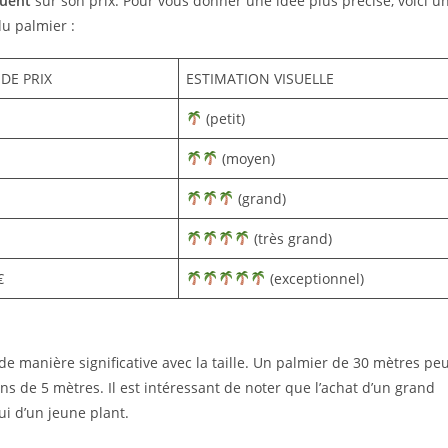
luent
sur son prix. Pour vous donner une idée plus précise, voici u
du palmier :
DE PRIX
ESTIMATION VISUELLE
(petit)
(moyen)
(grand)
(très grand)
€
(exceptionnel)
e manière significative avec la taille. Un palmier de 30 mètres pe
ns de 5 mètres. Il est intéressant de noter que l’achat d’un grand
i d’un jeune plant.