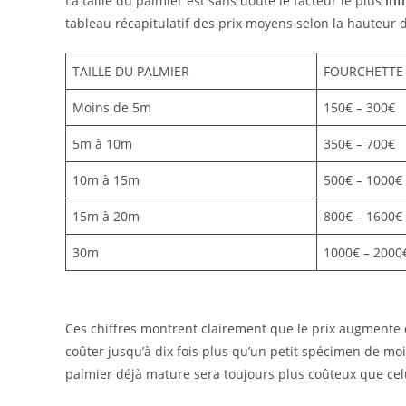
La taille du palmier est sans doute le facteur le plus
inf
tableau récapitulatif des prix moyens selon la hauteur 
TAILLE DU PALMIER
FOURCHETTE 
Moins de 5m
150€ – 300€
5m à 10m
350€ – 700€
10m à 15m
500€ – 1000€
15m à 20m
800€ – 1600€
30m
1000€ – 2000
Ces chiffres montrent clairement que le prix augmente d
coûter jusqu’à dix fois plus qu’un petit spécimen de moi
palmier déjà mature sera toujours plus coûteux que celu