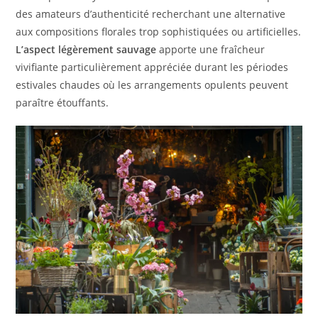
des amateurs d’authenticité recherchant une alternative
aux compositions florales trop sophistiquées ou artificielles.
L’aspect légèrement sauvage
apporte une fraîcheur
vivifiante particulièrement appréciée durant les périodes
estivales chaudes où les arrangements opulents peuvent
paraître étouffants.