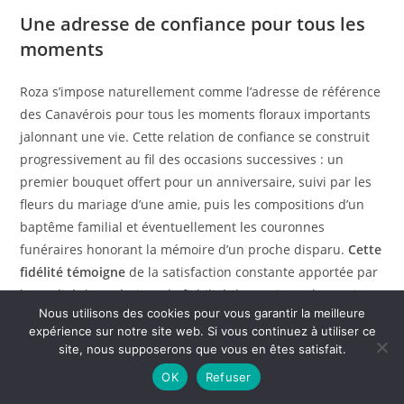
Une adresse de confiance pour tous les
moments
Roza s’impose naturellement comme l’adresse de référence
des Canavérois pour tous les moments floraux importants
jalonnant une vie. Cette relation de confiance se construit
progressivement au fil des occasions successives : un
premier bouquet offert pour un anniversaire, suivi par les
fleurs du mariage d’une amie, puis les compositions d’un
baptême familial et éventuellement les couronnes
funéraires honorant la mémoire d’un proche disparu.
Cette
fidélité témoigne
de la satisfaction constante apportée par
la qualité des créations, la fiabilité du service et l’attention
Nous utilisons des cookies pour vous garantir la meilleure
personnalisée accordée à chaque client quelle que soit
expérience sur notre site web. Si vous continuez à utiliser ce
l’importance de sa commande.
site, nous supposerons que vous en êtes satisfait.
OK
Refuser
La proximité géographique facilite grandement cette
relation suivie puisque les clients peuvent passer