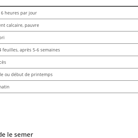
 6 heures par jour
nt calcaire, pauvre
bri
4 feuilles, après 5-6 semaines
cès
ale ou début de printemps
matin
de le semer