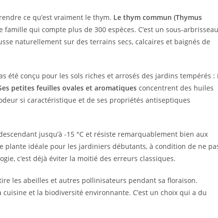
prendre ce qu’est vraiment le thym.
Le thym commun (Thymus
te famille qui compte plus de 300 espèces. C’est un sous-arbrissea
usse naturellement sur des terrains secs, calcaires et baignés de
s été conçu pour les sols riches et arrosés des jardins tempérés : i
Ses petites feuilles ovales et aromatiques
concentrent des huiles
deur si caractéristique et de ses propriétés antiseptiques
s descendant jusqu’à -15 °C et résiste remarquablement bien aux
e plante idéale pour les jardiniers débutants, à condition de ne pa
ie, c’est déjà éviter la moitié des erreurs classiques.
ttire les abeilles et autres pollinisateurs pendant sa floraison.
a cuisine et la biodiversité environnante. C’est un choix qui a du