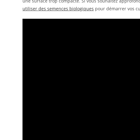
une surface trop compacte. Si vous souhaitez approfon
utiliser des semences biologiques
pour démarrer vos cul