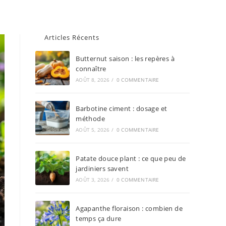
Articles Récents
Butternut saison : les repères à
connaître
AOÛT 8, 2026
/
0 COMMENTAIRE
Barbotine ciment : dosage et
méthode
AOÛT 5, 2026
/
0 COMMENTAIRE
Patate douce plant : ce que peu de
jardiniers savent
AOÛT 3, 2026
/
0 COMMENTAIRE
Agapanthe floraison : combien de
temps ça dure