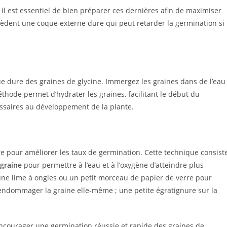
, il est essentiel de bien préparer ces dernières afin de maximiser
sèdent une coque externe dure qui peut retarder la germination si
ue dure des graines de glycine. Immergez les graines dans de l’eau
thode permet d’hydrater les graines, facilitant le début du
ssaires au développement de la plante.
ire pour améliorer les taux de germination. Cette technique consist
 graine
pour permettre à l’eau et à l’oxygène d’atteindre plus
r une lime à ongles ou un petit morceau de papier de verre pour
p endommager la graine elle-même ; une petite égratignure sur la
ncourager une germination réussie et rapide des graines de