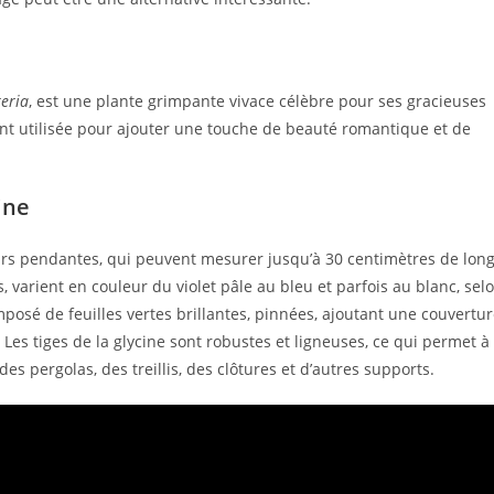
eria
, est une plante grimpante vivace célèbre pour ses gracieuses
vent utilisée pour ajouter une touche de beauté romantique et de
ine
eurs pendantes, qui peuvent mesurer jusqu’à 30 centimètres de long
 varient en couleur du violet pâle au bleu et parfois au blanc, sel
mposé de feuilles vertes brillantes, pinnées, ajoutant une couvertu
 Les tiges de la glycine sont robustes et ligneuses, ce qui permet à
es pergolas, des treillis, des clôtures et d’autres supports.