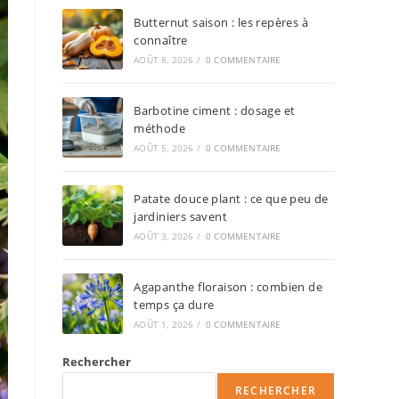
Butternut saison : les repères à
connaître
AOÛT 8, 2026
/
0 COMMENTAIRE
Barbotine ciment : dosage et
méthode
AOÛT 5, 2026
/
0 COMMENTAIRE
Patate douce plant : ce que peu de
jardiniers savent
AOÛT 3, 2026
/
0 COMMENTAIRE
Agapanthe floraison : combien de
temps ça dure
AOÛT 1, 2026
/
0 COMMENTAIRE
Rechercher
RECHERCHER