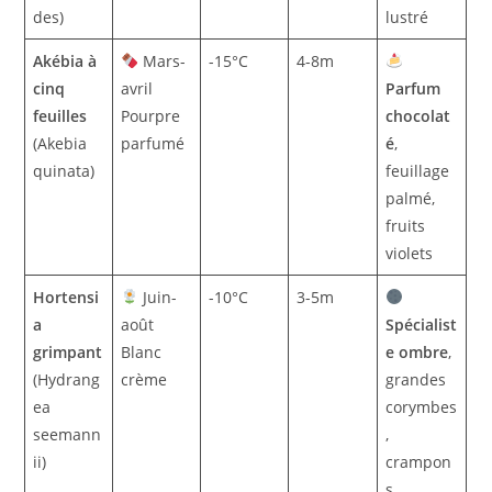
des)
lustré
Akébia à
Mars-
-15°C
4-8m
cinq
avril
Parfum
feuilles
Pourpre
chocolat
(Akebia
parfumé
é
,
quinata)
feuillage
palmé,
fruits
violets
Hortensi
Juin-
-10°C
3-5m
a
août
Spécialist
grimpant
Blanc
e ombre
,
(Hydrang
crème
grandes
ea
corymbes
seemann
,
ii)
crampon
s