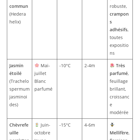
commun
robuste,
(Hedera
crampon
helix)
s
adhésifs
,
toutes
expositio
ns
Jasmin
Mai-
-10°C
2-4m
Très
étoilé
juillet
parfumé
,
(Trachelo
Blanc
feuillage
spermum
parfumé
brillant,
jasminoi
croissanc
des)
e
modérée
Chèvrefe
Juin-
-15°C
4-6m
uille
octobre
Mellifère
,