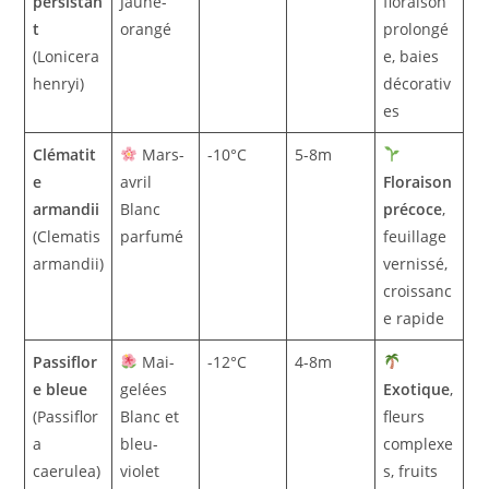
persistan
Jaune-
floraison
t
orangé
prolongé
(Lonicera
e, baies
henryi)
décorativ
es
Clématit
Mars-
-10°C
5-8m
e
avril
Floraison
armandii
Blanc
précoce
,
(Clematis
parfumé
feuillage
armandii)
vernissé,
croissanc
e rapide
Passiflor
Mai-
-12°C
4-8m
e bleue
gelées
Exotique
,
(Passiflor
Blanc et
fleurs
a
bleu-
complexe
caerulea)
violet
s, fruits