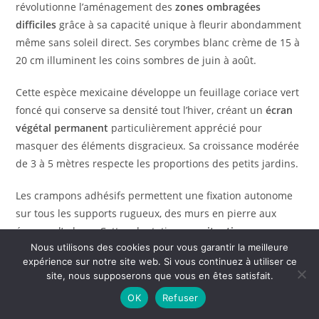
révolutionne l’aménagement des
zones ombragées
difficiles
grâce à sa capacité unique à fleurir abondamment
même sans soleil direct. Ses corymbes blanc crème de 15 à
20 cm illuminent les coins sombres de juin à août.
Cette espèce mexicaine développe un feuillage coriace vert
foncé qui conserve sa densité tout l’hiver, créant un
écran
végétal permanent
particulièrement apprécié pour
masquer des éléments disgracieux. Sa croissance modérée
de 3 à 5 mètres respecte les proportions des petits jardins.
Les crampons adhésifs permettent une fixation autonome
sur tous les supports rugueux, des murs en pierre aux
écorces d’arbres. Cette adaptation aux
situations
Nous utilisons des cookies pour vous garantir la meilleure
ombragées et humides
en fait l’allié idéal des jardins
expérience sur notre site web. Si vous continuez à utiliser ce
urbains encaissés ou des cours d’immeubles.
site, nous supposerons que vous en êtes satisfait.
OK
Refuser
Pour optimiser la culture de cette plante et résoudre
d’éventuels problèmes de croissance, apprenez
comment