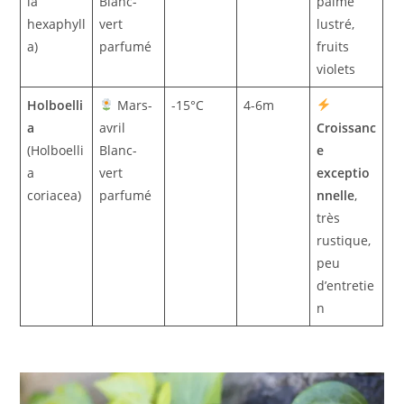
ia
Blanc-
palmé
hexaphyll
vert
lustré,
a)
parfumé
fruits
violets
Holboelli
Mars-
-15°C
4-6m
a
avril
Croissanc
(Holboelli
Blanc-
e
a
vert
exceptio
coriacea)
parfumé
nnelle
,
très
rustique,
peu
d’entretie
n