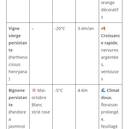
orange
décoratif
s
Vigne
–
-20°C
3-4m/an
vierge
Croissanc
persistan
e rapide
,
te
nervures
(Partheno
argentée
cissus
s,
henryana
ventouse
)
s
Bignone
Mai-
-5°C
4-6m
Climat
persistan
octobre
doux
,
te
Blanc
floraison
(Pandore
strié rose
prolongé
a
e,
jasminoi
feuillage