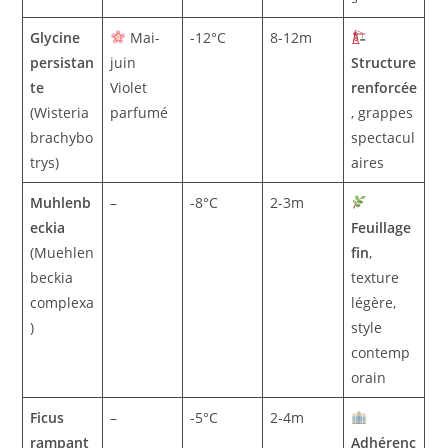
Glycine
Mai-
-12°C
8-12m
persistan
juin
Structure
te
Violet
renforcée
(Wisteria
parfumé
, grappes
brachybo
spectacul
trys)
aires
Muhlenb
–
-8°C
2-3m
eckia
Feuillage
(Muehlen
fin
,
beckia
texture
complexa
légère,
)
style
contemp
orain
Ficus
–
-5°C
2-4m
rampant
Adhérenc