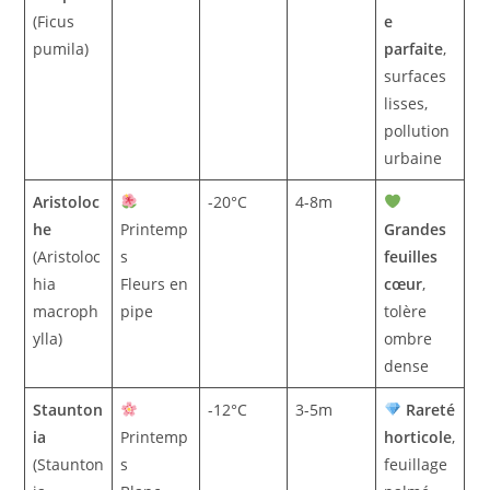
(Ficus
e
pumila)
parfaite
,
surfaces
lisses,
pollution
urbaine
Aristoloc
-20°C
4-8m
he
Printemp
Grandes
(Aristoloc
s
feuilles
hia
Fleurs en
cœur
,
macroph
pipe
tolère
ylla)
ombre
dense
Staunton
-12°C
3-5m
Rareté
ia
Printemp
horticole
,
(Staunton
s
feuillage