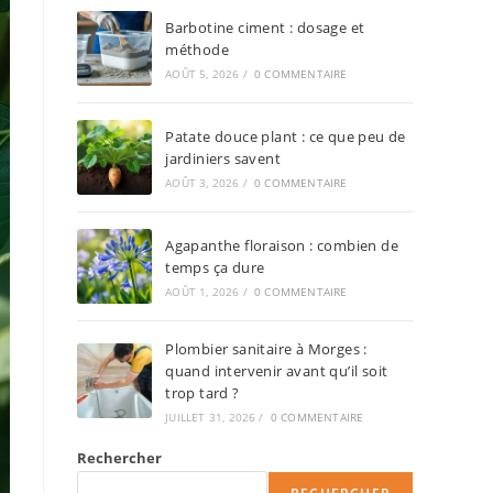
Barbotine ciment : dosage et
méthode
AOÛT 5, 2026
/
0 COMMENTAIRE
Patate douce plant : ce que peu de
jardiniers savent
AOÛT 3, 2026
/
0 COMMENTAIRE
Agapanthe floraison : combien de
temps ça dure
AOÛT 1, 2026
/
0 COMMENTAIRE
Plombier sanitaire à Morges :
quand intervenir avant qu’il soit
trop tard ?
JUILLET 31, 2026
/
0 COMMENTAIRE
Rechercher