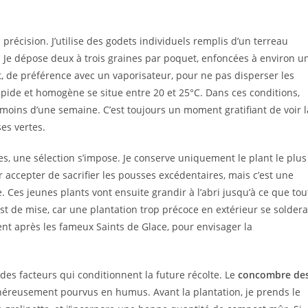
récision. J’utilise des godets individuels remplis d’un terreau
ée. Je dépose deux à trois graines par poquet, enfoncées à environ u
, de préférence avec un vaporisateur, pour ne pas disperser les
pide et homogène se situe entre 20 et 25°C. Dans ces conditions,
oins d’une semaine. C’est toujours un moment gratifiant de voir l
es vertes.
es, une sélection s’impose. Je conserve uniquement le plant le plus
 accepter de sacrifier les pousses excédentaires, mais c’est une
. Ces jeunes plants vont ensuite grandir à l’abri jusqu’à ce que tou
est de mise, car une plantation trop précoce en extérieur se soldera
ent après les fameux Saints de Glace, pour envisager la
des facteurs qui conditionnent la future récolte. Le
concombre de
énéreusement pourvus en humus. Avant la plantation, je prends le