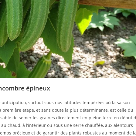
concombre épineux
 anticipation, surtout sous nos latitudes tempérées où la saison
a première étape, et sans doute la plus déterminante, est celle du
pensable de semer les graines directement en pleine terre en début 
au chaud, à l’intérieur ou sous une serre chauffée, aux alentours
emps précieux et de garantir des plants robustes au moment de l