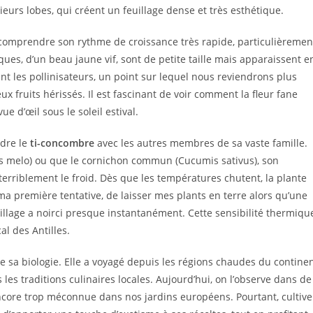
eurs lobes, qui créent un feuillage dense et très esthétique.
 comprendre son rythme de croissance très rapide, particulièremen
ues, d’un beau jaune vif, sont de petite taille mais apparaissent e
ent les pollinisateurs, un point sur lequel nous reviendrons plus
ux fruits hérissés. Il est fascinant de voir comment la fleur fane
e d’œil sous le soleil estival.
ndre le
ti-concombre
avec les autres membres de sa vaste famille.
s melo) ou que le cornichon commun (Cucumis sativus), son
terriblement le froid. Dès que les températures chutent, la plante
 ma première tentative, de laisser mes plants en terre alors qu’une
uillage a noirci presque instantanément. Cette sensibilité thermiqu
al des Antilles.
ue sa biologie. Elle a voyagé depuis les régions chaudes du contine
 les traditions culinaires locales. Aujourd’hui, on l’observe dans de
ncore trop méconnue dans nos jardins européens. Pourtant, cultive