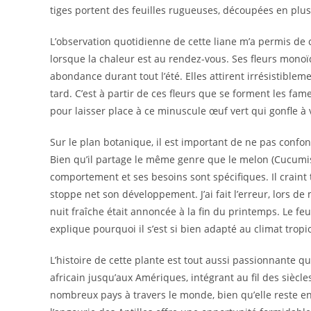
tiges portent des feuilles rugueuses, découpées en plusi
L’observation quotidienne de cette liane m’a permis de
lorsque la chaleur est au rendez-vous. Ses fleurs monoïq
abondance durant tout l’été. Elles attirent irrésistiblem
tard. C’est à partir de ces fleurs que se forment les fame
pour laisser place à ce minuscule œuf vert qui gonfle à vu
Sur le plan botanique, il est important de ne pas confo
Bien qu’il partage le même genre que le melon (Cucumi
comportement et ses besoins sont spécifiques. Il craint 
stoppe net son développement. J’ai fait l’erreur, lors de
nuit fraîche était annoncée à la fin du printemps. Le fe
explique pourquoi il s’est si bien adapté au climat tropic
L’histoire de cette plante est tout aussi passionnante q
africain jusqu’aux Amériques, intégrant au fil des siècles
nombreux pays à travers le monde, bien qu’elle reste e