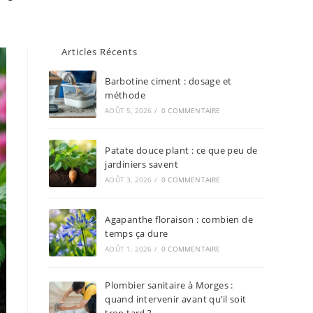
Articles Récents
Barbotine ciment : dosage et
méthode
AOÛT 5, 2026
/
0 COMMENTAIRE
Patate douce plant : ce que peu de
jardiniers savent
AOÛT 3, 2026
/
0 COMMENTAIRE
Agapanthe floraison : combien de
temps ça dure
AOÛT 1, 2026
/
0 COMMENTAIRE
Plombier sanitaire à Morges :
quand intervenir avant qu’il soit