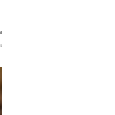
il
it