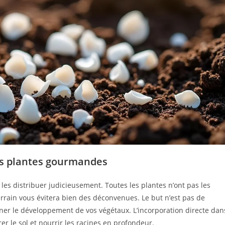
 les plantes gourmandes
e les distribuer judicieusement. Toutes les plantes n’ont pas les
rrain vous évitera bien des déconvenues. Le but n’est pas de
er le développement de vos végétaux. L’incorporation directe dan
rer le sol et nourrir les racines en profondeur.