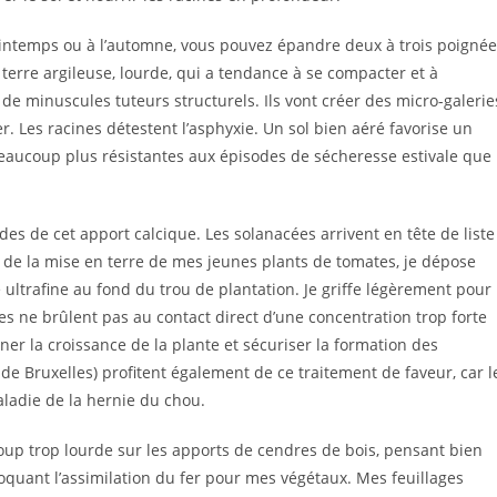
rintemps ou à l’automne, vous pouvez épandre deux à trois poigné
erre argileuse, lourde, qui a tendance à se compacter et à
 de minuscules tuteurs structurels. Ils vont créer des micro-galerie
ler. Les racines détestent l’asphyxie. Un sol bien aéré favorise un
beaucoup plus résistantes aux épisodes de sécheresse estivale que
es de cet apport calcique. Les solanacées arrivent en tête de liste 
 de la mise en terre de mes jeunes plants de tomates, je dépose
ltrafine au fond du trou de plantation. Je griffe légèrement pour
nes ne brûlent pas au contact direct d’une concentration trop forte
er la croissance de la plante et sécuriser la formation des
 de Bruxelles) profitent également de ce traitement de faveur, car l
aladie de la hernie du chou.
oup trop lourde sur les apports de cendres de bois, pensant bien
oquant l’assimilation du fer pour mes végétaux. Mes feuillages