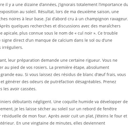
e il y a une dizaine d’années, j’ignorais totalement l’importance d
’exposition au soleil. Résultat, lors de ma deuxième saison, une
hes noires à leur base. J’ai d’abord cru à un champignon ravageur
. Après quelques recherches et discussions avec des maraîchers
ose apicale, plus connue sous le nom de « cul noir ». Ce trouble
e signe direct d’un manque de calcium dans le sol ou d’une
 irréguliers.
ndant, leur préparation demande une certaine rigueur. Vous ne
er au pied de vos rosiers. La première étape, absolument
grande eau. Si vous laissez des résidus de blanc d’œuf frais, vous
, et générer des odeurs de putréfaction désagréables. Prenez
s les avoir cassées.
diniers débutants négligent. Une coquille humide va développer de
ement, je les laisse sécher au soleil sur un rebord de fenêtre
 résiduelle de mon four. Après avoir cuit un plat, j’éteins le four et
intérieur. En une vingtaine de minutes, elles deviennent