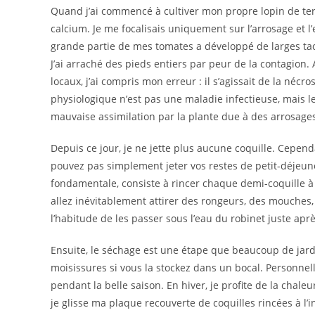
Quand j’ai commencé à cultiver mon propre lopin de terr
calcium. Je me focalisais uniquement sur l’arrosage et l
grande partie de mes tomates a développé de larges tac
J’ai arraché des pieds entiers par peur de la contagion
locaux, j’ai compris mon erreur : il s’agissait de la nécr
physiologique n’est pas une maladie infectieuse, mais l
mauvaise assimilation par la plante due à des arrosages
Depuis ce jour, je ne jette plus aucune coquille. Cepe
pouvez pas simplement jeter vos restes de petit-déjeun
fondamentale, consiste à rincer chaque demi-coquille à 
allez inévitablement attirer des rongeurs, des mouches
l’habitude de les passer sous l’eau du robinet juste aprè
Ensuite, le séchage est une étape que beaucoup de jar
moisissures si vous la stockez dans un bocal. Personnell
pendant la belle saison. En hiver, je profite de la chaleur
je glisse ma plaque recouverte de coquilles rincées à l’