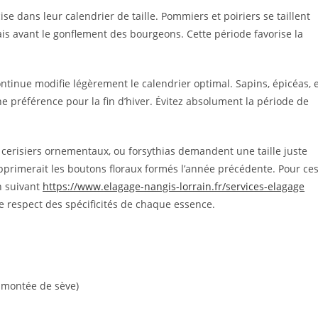
e dans leur calendrier de taille. Pommiers et poiriers se taillent
ais avant le gonflement des bourgeons. Cette période favorise la
ontinue modifie légèrement le calendrier optimal. Sapins, épicéas, 
 préférence pour la fin d’hiver. Évitez absolument la période de
erisiers ornementaux, ou forsythias demandent une taille juste
 supprimerait les boutons floraux formés l’année précédente. Pour ce
en suivant
https://www.elagage-nangis-lorrain.fr/services-elagage
le respect des spécificités de chaque essence.
la montée de sève)