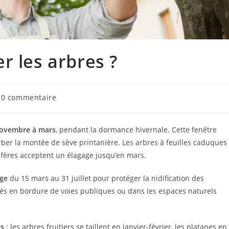
r les arbres ?
0 commentaire
 novembre à mars
, pendant la dormance hivernale. Cette fenêtre
rber la montée de sève printanière. Les arbres à feuilles caduques
nifères acceptent un élagage jusqu’en mars.
age
du 15 mars au 31 juillet pour protéger la nidification des
tués en bordure de voies publiques ou dans les espaces naturels
es
: les arbres fruitiers se taillent en janvier-février, les platanes en