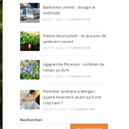
Barbotine ciment : dosage et
méthode
AOÛT 5, 2026
/
0 COMMENTAIRE
Patate douce plant : ce que peu de
jardiniers savent
AOÛT 3, 2026
/
0 COMMENTAIRE
Agapanthe floraison : combien de
temps ça dure
AOÛT 1, 2026
/
0 COMMENTAIRE
Plombier sanitaire à Morges :
quand intervenir avant qu’il soit
trop tard ?
JUILLET 31, 2026
/
0 COMMENTAIRE
Rechercher