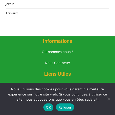
Jardin
Travaux
Informations
Qui sommes-nous ?
Nous Contacter
Liens Utiles
Mentions Légales
Nous utilisons des cookies pour vous garantir la meilleure
expérience sur notre site web. Si vous continuez à utiliser ce
Politique de Confidentialité
site, nous supposerons que vous en êtes satisfait.
Plan du Site
OK
Refuser