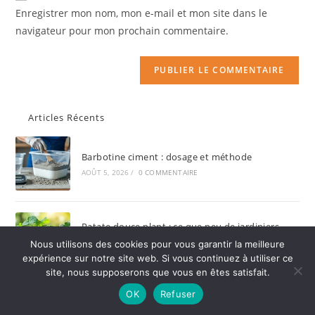
Enregistrer mon nom, mon e-mail et mon site dans le
navigateur pour mon prochain commentaire.
Articles Récents
Barbotine ciment : dosage et méthode
AOÛT 5, 2026
/
0 COMMENTAIRE
Patate douce plant : ce que peu de jardiniers
savent
Nous utilisons des cookies pour vous garantir la meilleure
AOÛT 3, 2026
/
0 COMMENTAIRE
expérience sur notre site web. Si vous continuez à utiliser ce
site, nous supposerons que vous en êtes satisfait.
OK
Refuser
Agapanthe floraison : combien de temps ça dure