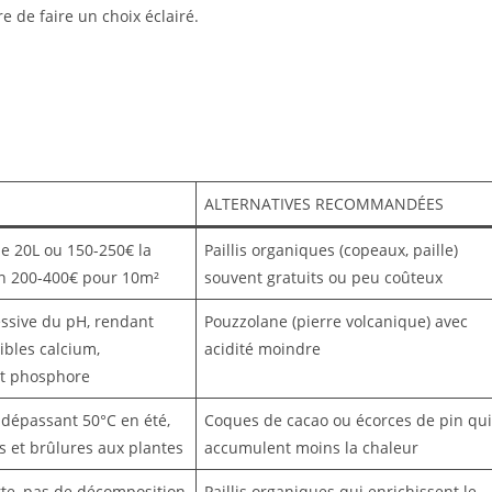
 de faire un choix éclairé.
ALTERNATIVES RECOMMANDÉES
de 20L ou 150-250€ la
Paillis organiques (copeaux, paille)
on 200-400€ pour 10m²
souvent gratuits ou peu coûteux
ssive du pH, rendant
Pouzzolane (pierre volcanique) avec
bles calcium,
acidité moindre
t phosphore
dépassant 50°C en été,
Coques de cacao ou écorces de pin qui
s et brûlures aux plantes
accumulent moins la chaleur
rte, pas de décomposition
Paillis organiques qui enrichissent le