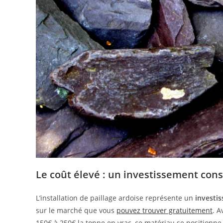
Le coût élevé : un investissement con
L’installation de paillage ardoise représente un
investi
sur le marché que vous
pouvez trouver gratuitement
. A
150€ à 250€ la tonne en vrac, ce matériau se positionne 