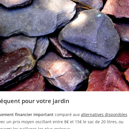
séquent pour votre jardin
ssement financier important
comparé aux
alternatives disponibles
vec un prix moyen oscillant entre 8€ et 15€ le sac de 20 litres, ou
parmi les paillages les plus onéreux.