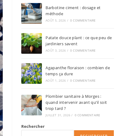
Barbotine ciment : dosage et
méthode
AOÛT 5, 2026
/
0 COMMENTAIRE
Patate douce plant : ce que peu de
jardiniers savent
AOÛT 3, 2026
/
0 COMMENTAIRE
Agapanthe floraison : combien de
temps ça dure
AOÛT 1, 2026
/
0 COMMENTAIRE
Plombier sanitaire à Morges :
quand intervenir avant qu’il soit
trop tard ?
JUILLET 31, 2026
/
0 COMMENTAIRE
Rechercher