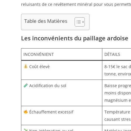
reluisants de ce revêtement minéral pour vous permettre
Table des Matières
Les inconvénients du paillage ardoise
INCONVÉNIENT
DÉTAILS
Coût élevé
8-15€ le sac 
tonne, envir
Acidification du sol
Baisse progre
moins disponi
magnésium e
Échauffement excessif
Température 
causant stres
Non-intégration au sol
Matériau ine